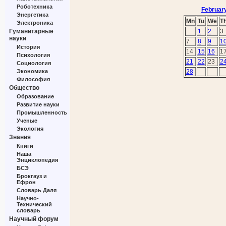
Роботехника
Februar
Энергетика
Mn
Tu
We
T
Электроника
Гуманитарные
1
2
3
науки
7
8
9
1
История
14
15
16
1
Психология
21
22
23
2
Социология
Экономика
28
Философия
Общество
Образование
Развитие науки
Промышленность
Ученые
Экология
Знания
Книги
Наша
Энциклопедия
БСЭ
Брокгауз и
Ефрон
Словарь Даля
Научно-
Технический
словарь
Научный форум