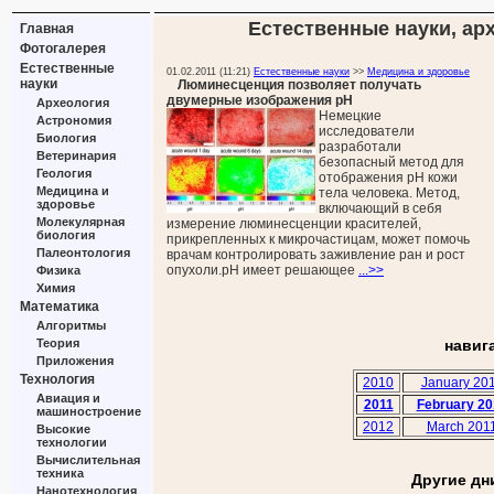
Естественные науки, арх
Главная
Фотогалерея
Естественные
01.02.2011 (11:21)
Естественные науки
>>
Медицина и здоровье
науки
Люминесценция позволяет получать
двумерные изображения pH
Археология
Немецкие
Астрономия
исследователи
Биология
разработали
Ветеринария
безопасный метод для
Геология
отображения рН кожи
Медицина и
тела человека. Метод,
здоровье
включающий в себя
Молекулярная
измерение люминесценции красителей,
биология
прикрепленных к микрочастицам, может помочь
Палеонтология
врачам контролировать заживление ран и рост
опухоли.рН имеет решающее
...>>
Физика
Химия
Математика
Алгоритмы
Теория
навиг
Приложения
Технология
2010
January 20
Авиация и
2011
February 20
машиностроение
2012
March 201
Высокие
технологии
Вычислительная
техника
Другие дн
Нанотехнология