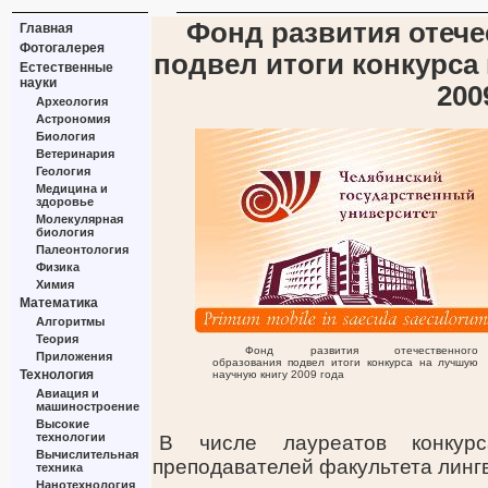
Фонд развития отече
Главная
Фотогалерея
подвел итоги конкурса
Естественные
науки
200
Археология
Астрономия
Биология
Ветеринария
Геология
Медицина и
здоровье
Молекулярная
биология
Палеонтология
Физика
Химия
Математика
Алгоритмы
Теория
Фонд развития отечественного
Приложения
образования подвел итоги конкурса на лучшую
Технология
научную книгу 2009 года
Авиация и
машиностроение
Высокие
технологии
В числе лауреатов конкур
Вычислительная
преподавателей факультета лингв
техника
Нанотехнология