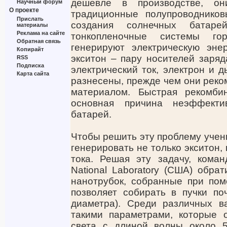
дешевле в производстве, о
Научный форум
О проекте
традиционные полупроводнико
Прислать
создания солнечных батар
материалы
Реклама на сайте
тонкопленочные системы г
Обратная связь
генерируют электрическую эне
Копирайт
экситон – пару носителей заряд
RSS
Подписка
электрический ток, электрон и 
Карта сайта
разнесены, прежде чем они реко
материалом. Быстрая рекомби
основная причина неэффекти
батарей.
Чтобы решить эту проблему учен
генерировать не только экситон,
тока. Решая эту задачу, кома
National Laboratory (США) обра
нанотрубок, собранные при пом
позволяет собирать в пучки по
диаметра). Среди различных в
такими параметрами, которые 
света с длиной волны около 