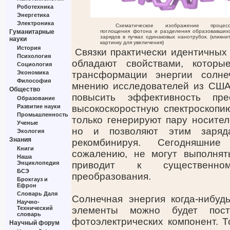
Роботехника
Энергетика
Электроника
Схематическое изображение процес
Гуманитарные
поглощения фотона и разделения образовавших
зарядов в пучках одинаковых нанотрубок. (кликни
науки
картинку для увеличения)
История
Связки практически идентичных
Психология
обладают свойствами, которы
Социология
Экономика
трансформации энергии солне
Философия
мнению исследователей из США,
Общество
повысить эффективность пре
Образование
Развитие науки
высокоскоростную спектроскопию
Промышленность
только генерируют пару носите
Ученые
но и позволяют этим заряд
Экология
Знания
рекомбинируя. Сегодняшние
Книги
сожалению, не могут выполнят
Наша
Энциклопедия
приводит к существенно
БСЭ
преобразования.
Брокгауз и
Ефрон
Словарь Даля
Солнечная энергия когда-нибуд
Научно-
Технический
элементы можно будет пост
словарь
фотоэлектрических компонент. 
Научный форум