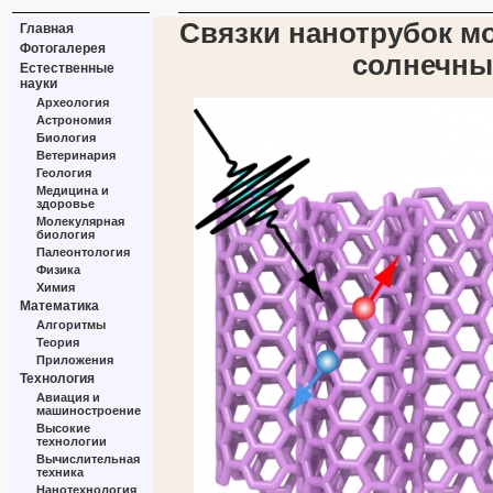
Связки нанотрубок мо
Главная
Фотогалерея
солнечны
Естественные
науки
Археология
Астрономия
Биология
Ветеринария
Геология
Медицина и
здоровье
Молекулярная
биология
Палеонтология
Физика
Химия
Математика
Алгоритмы
Теория
Приложения
Технология
Авиация и
машиностроение
Высокие
технологии
Вычислительная
техника
Нанотехнология