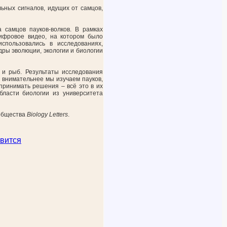
ьных сигналов, идущих от самцов,
 самцов пауков-волков. В рамках
цифровое видео, на котором было
спользовались в исследованиях,
дры эволюции, экологии и биологии
 и рыб. Результаты исследования
 внимательнее мы изучаем пауков,
принимать решения – всё это в их
бласти биологии из университета
 общества
Biology Letters
.
вится