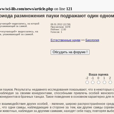
sci-lib.com/news/article.php
on line
121
риода размножения пауки подражают один одно
06.01.2012 (12:59)
Просмотров: 4378
Рейтинг: -2.00
 «изучающий» видеозапись, на
Голосов: 1
а, ухаживающий за самкой.
Естественные науки
>>
Биология
Ваша оценка
-2
-1
0
1
2
пауков. Результаты недавнего исследования показывают, что в некоторых слу
 наблюдая за своими конкурентами, способными привлечь особей женского
онкурентов в брачных танцах. Такое поведение в основном характерно для 
 взаимодействия других особей, - явление, широко распространённое сред
 что одни самцы, наблюдающие в стороне за тем, как другие самцы соревну
 животных, наблюдая за другими самками, находят себе пару, повторяя выбор