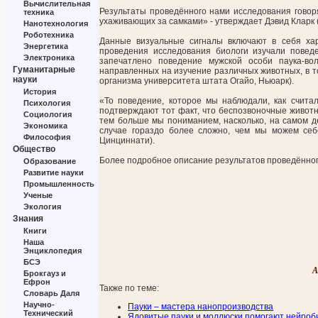
Вычислительная
Результаты проведённого нами исследования говор
техника
ухаживающих за самками» - утверждает Дэвид Кларк (
Нанотехнология
Роботехника
Данные визуальные сигналы включают в себя хар
Энергетика
проведения исследования биологи изучали повед
Электроника
запечатлено поведение мужской особи паука-во
Гуманитарные
направленных на изучение различных животных, в то
науки
организма университета штата Огайо, Ньюарк).
История
«То поведение, которое мы наблюдали, как счита
Психология
подтверждают тот факт, что беспозвоночные живот
Социология
тем больше мы пониманием, насколько, на самом д
Экономика
случае гораздо более сложно, чем мы можем себе
Философия
Цинциннати).
Общество
Более подробное описание результатов проведённог
Образование
Развитие науки
Промышленность
Ученые
Экология
Знания
Книги
Наша
Энциклопедия
БСЭ
А
Брокгауз и
Ефрон
Также по теме:
Словарь Даля
Научно-
Пауки – мастера нанопроизводства
Технический
Ядовитые пауки и моллюски помогают нейроб