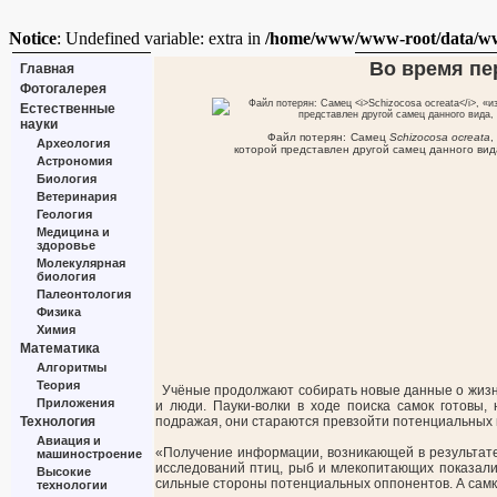
Notice
: Undefined variable: extra in
/home/www/www-root/data/www/
Во время пе
Главная
Фотогалерея
Естественные
науки
Файл потерян: Самец
Schizocosa ocreata
,
Археология
которой представлен другой самец данного вид
Астрономия
Биология
Ветеринария
Геология
Медицина и
здоровье
Молекулярная
биология
Палеонтология
Физика
Химия
Математика
Алгоритмы
Теория
Учёные продолжают собирать новые данные о жизни 
Приложения
и люди. Пауки-волки в ходе поиска самок готовы,
Технология
подражая, они стараются превзойти потенциальных к
Авиация и
«Получение информации, возникающей в результате
машиностроение
исследований птиц, рыб и млекопитающих показали,
Высокие
сильные стороны потенциальных оппонентов. А самки
технологии