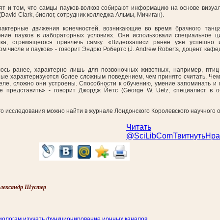
ят и том, что самцы пауков-волков собирают информацию на основе визуал
David Clark, биолог, сотрудник колледжа Альмы, Мичиган).
актерные движения конечностей, возникающие во время брачного танца
ение пауков в лабораторных условиях. Они использовали специальное 
лка, стремящегося привлечь самку. «Видеозаписи ранее уже успешно и
м числе и пауков» - говорит Эндрю Робертс (J. Andrew Roberts, доцент кафе
лось ранее, характерно лишь для позвоночных животных, например, птиц
ные характеризуются более сложным поведением, чем принято считать. Чем
еле, сложно они устроены. Способности к обучению, умение запоминать и 
 представить» - говорит Джордж Йетс (George W. Uetz, специалист в о
о исследования можно найти в журнале Лондонского Королевского научного
Читать
@SciLibCom
Твитнуть
Нра
лександр Шустер
иологам изучать функционирование ионных каналов