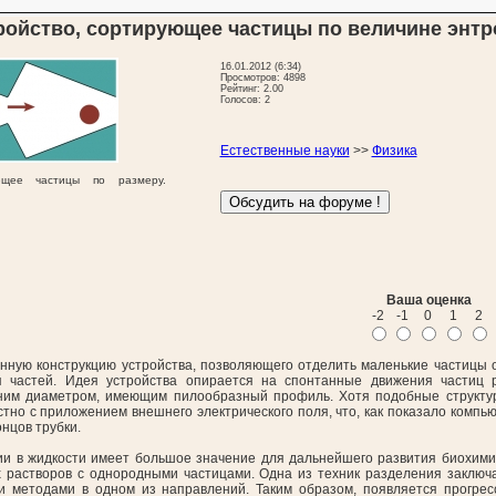
ройство, сортирующее частицы по величине энт
16.01.2012 (6:34)
Просмотров: 4898
Рейтинг: 2.00
Голосов: 2
Естественные науки
>>
Физика
ующее частицы по размеру.
Ваша оценка
-2
-1
0
1
2
ную конструкцию устройства, позволяющего отделить маленькие частицы 
 частей. Идея устройства опирается на спонтанные движения частиц р
ним диаметром, имеющим пилообразный профиль. Хотя подобные структур
тно с приложением внешнего электрического поля, что, как показало компь
нцов трубки.
ии в жидкости имеет большое значение для дальнейшего развития биохимии
х растворов с однородными частицами. Одна из техник разделения заключа
и методами в одном из направлений. Таким образом, появляется прогре