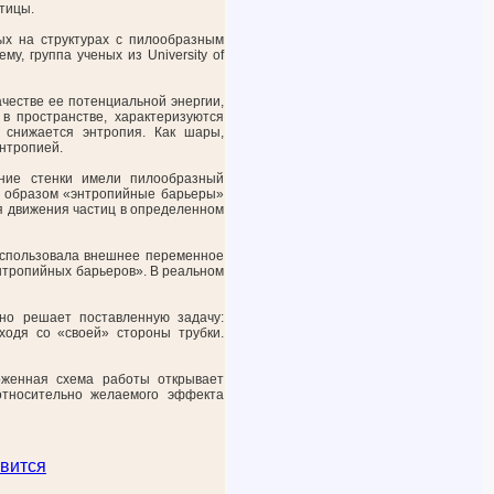
стицы.
ых на структурах с пилообразным
, группа ученых из University of
честве ее потенциальной энергии,
в пространстве, характеризуются
 снижается энтропия. Как шары,
энтропией.
нние стенки имели пилообразный
м образом «энтропийные барьеры»
я движения частиц в определенном
использовала внешнее переменное
энтропийных барьеров». В реальном
дно решает поставленную задачу:
ходя со «своей» стороны трубки.
оженная схема работы открывает
относительно желаемого эффекта
вится