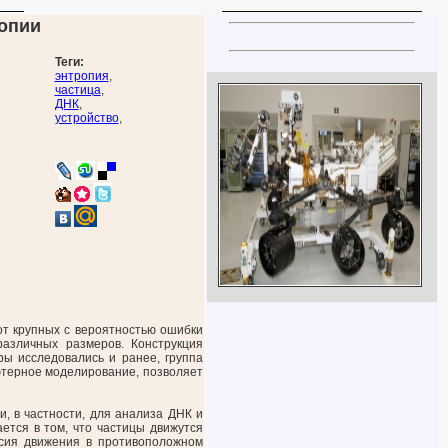
ропии
Теги:
энтропия
,
частица
,
ДНК
,
устройство
,
от крупных с вероятностью ошибки
азличных размеров. Конструкция
ы исследовались и ранее, группа
ютерное моделирование, позволяет
, в частности, для анализа ДНК и
ется в том, что частицы движутся
ссия движения в противоположном