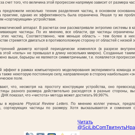
за счет того, что величина этой прогрессии напрямую зависит от размера ча
а предложили несколько техник разделения частиц, в основном основанн
рактике, однако их эффективность была ограничена. Решая ту же проблему
тим «сортирующим» устройствам.
матический аппарат. В расчетах они рассматривали энтропию системы в ка
кивающие частицы. По их мнению, все области, где частицы ограничены 
 этих частиц. Соответственно, чем меньше область – тем более в них
стве стремятся двигаться в противоположную сторону от областей с низкой 
тренний диаметр которой периодически изменялся (в разрезе внутре
а этой «пилы» не превышал в длину нескольких микрон). Созданные таки
чено выше, барьеры не являются симметричными, т.е. появляется прогресси
й эффект в рамках компьютерного моделирования эксперимента команда 
 а также некоторую постоянную силу, направленную в сторону наибольших «
ическое поле.
ают, что, несмотря на простоту конструкции устройства, оно превосхо
тицы разного размера действительно расходятся в разные стороны, вы
ДНК показал, что «чистота» метода может достигать 99,997%.
ны в журнале
Physical Review Letters
. По мнению коллег ученых, предл
в, сортирующих частицы по размеру. Хотя высказываются и сомнения 
Читать
@SciLibCom
Твитнуть
Нра