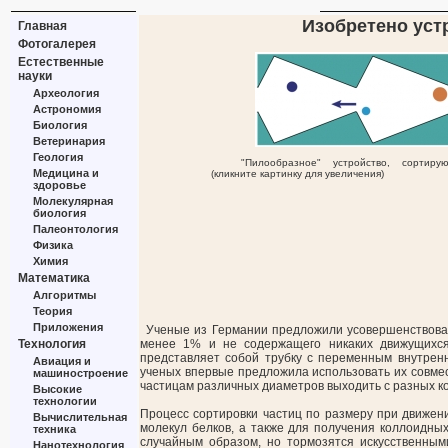
Изобретено уст
Главная
Фотогалерея
Естественные
науки
Археология
Астрономия
Биология
Ветеринария
Геология
"Пилообразное" устройство, сортир
Медицина и
(кликните картинку для увеличения)
здоровье
Молекулярная
биология
Палеонтология
Физика
Химия
Математика
Алгоритмы
Теория
Приложения
Ученые из Германии предложили усовершенствован
Технология
менее 1% и не содержащего никаких движущихся
представляет собой трубку с переменным внутрен
Авиация и
ученых впервые предложила использовать их совмес
машиностроение
частицам различных диаметров выходить с разных ко
Высокие
технологии
Процесс сортировки частиц по размеру при движен
Вычислительная
молекул белков, а также для получения коллоидны
техника
случайным образом, но тормозятся искусственным
Нанотехнология