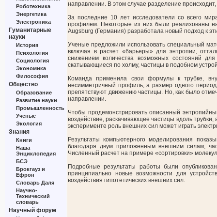
направлении. В этом случае разделение происходит, 
Роботехника
Энергетика
За последние 10 лет исследователи со всего мир
Электроника
профилем. Некоторые из них были реализованы на п
Гуманитарные
Augsburg (Германия) разработала новый подход к э
науки
Ученые предложили использовать специальный мате
История
включая в расчет «барьеры» для энтропии, оттал
Психология
снижением количества возможных состояний для
Социология
скатывающиеся по холму, частицы в подобном устрой
Экономика
Философия
Команда применила свои формулы к трубке, вну
Общество
несимметричный профиль, а размер одного период
препятствуют движению частицы. Но, как было отме
Образование
направлении.
Развитие науки
Промышленность
Чтобы продемонстрировать описанный энтропийны
Ученые
воздействие, раскачивающее частицы вдоль трубки,
Экология
эксперименте роль внешних сил может играть электр
Знания
Результаты компьютерного моделирования показыв
Книги
благодаря двум приложенным внешним силам, час
Наша
Численный расчет на примере «сортировки» молекул 
Энциклопедия
БСЭ
Подробные результаты работы были опубликова
Брокгауз и
принципиально новые возможности для устройст
Ефрон
воздействия гипотетических внешних сил.
Словарь Даля
Научно-
Технический
словарь
Научный форум