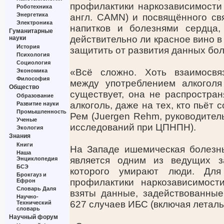
профилактики наркозависимости
Роботехника
Энергетика
англ. CAMN) и посвящённого св
Электроника
напитков и болезнями сердца,
Гуманитарные
действительно ли красное вино в
науки
История
защитить от развития данных бол
Психология
Социология
«Всё сложно. Хоть взаимосвяз
Экономика
Философия
между употреблением алкогол
Общество
существует, она не распростран
Образование
алкоголь, даже на тех, кто пьёт 
Развитие науки
Промышленность
Рем (Juergen Rehm, руководител
Ученые
исследований при ЦПНПН).
Экология
Знания
Книги
На Западе ишемическая болезн
Наша
является одним из ведущих з
Энциклопедия
БСЭ
которого умирают люди. Для
Брокгауз и
профилактики наркозависимост
Ефрон
Словарь Даля
взяты данные, задействованные
Научно-
627 случаев ИБС (включая леталь
Технический
словарь
Научный форум