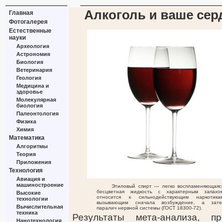
Алкоголь и ваше серд
Главная
Фотогалерея
Естественные
науки
Археология
Астрономия
Биология
Ветеринария
Геология
Медицина и
здоровье
Молекулярная
биология
Палеонтология
Физика
Химия
Математика
Алгоритмы
Теория
Приложения
Технология
Авиация и
машиностроение
Этиловый спирт — легко воспламеняющаяс
бесцветная жидкость с характерным запахо
Высокие
относится к сильнодействующим наркотика
технологии
вызывающим сначала возбуждение, а зат
Вычислительная
паралич нервной системы (ГОСТ 18300-72).
техника
Результаты мета-анализа, п
Нанотехнология