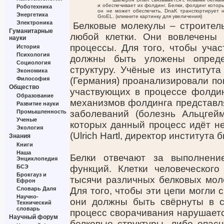
и обеспечивает их фолдинг. Белки, фолдинг котор
Роботехника
он не может обеспечить, DnaK транспортирует 
Энергетика
GroEL. (кликните картинку для увеличения)
Электроника
Белковые молекулы – строител
Гуманитарные
любой клетки. Они вовлечены 
науки
процессы. Для того, чтобы учас
История
Психология
должны быть уложены опред
Социология
структуру. Учёные из институт
Экономика
Философия
(Германия) проанализировали по
Общество
участвующих в процессе фолди
Образование
механизмов фолдинга представля
Развитие науки
Промышленность
заболеваний (болезнь Альцгей
Ученые
которых данный процесс идёт не
Экология
(Ulrich Hartl, директор институт
Знания
Книги
Наша
Белки отвечают за выполнение
Энциклопедия
БСЭ
функций. Клетки человеческого
Брокгауз и
тысячи различных белковых мол
Ефрон
Словарь Даля
Для того, чтобы эти цепи могли 
Научно-
они должны быть свёрнуты в с
Технический
словарь
процесс сворачивания нарушаетс
Научный форум
белковые структуры, либо опас