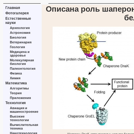
Описана роль шаперон
Главная
Фотогалерея
бе
Естественные
науки
Археология
Астрономия
Биология
Ветеринария
Геология
Медицина и
здоровье
Молекулярная
биология
Палеонтология
Физика
Химия
Математика
Алгоритмы
Теория
Приложения
Технология
Авиация и
машиностроение
Высокие
технологии
Вычислительная
техника
Нанотехнология
Шаперон DnaK связывается с новыми белка