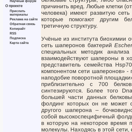
Научный форум
причинить вред. Любые клетки (о
О проекте
Прислать
человека) имеют развитую сеть
материалы
которые помогают другим бе
Реклама на сайте
Обратная связь
третичную структуру.
Копирайт
RSS
Учёные из института биохимии 
Подписка
Карта сайта
сеть шаперонов бактерий
Escher
специальных методик анализа
взаимодействуют шапероны в хо
представитель семейства Hsp7
компонентом сети шаперонов» - 
наподобие поворотной площадки»
приблизительно с 700 белко
синтезируются. Более того Dn
большей части данных белковы
фолдинг которых он не может о
другого шаперона – бочковидн
собой высокоспецифичный фолдин
в которую на некоторое время 
молекулы. Находясь в этой сети