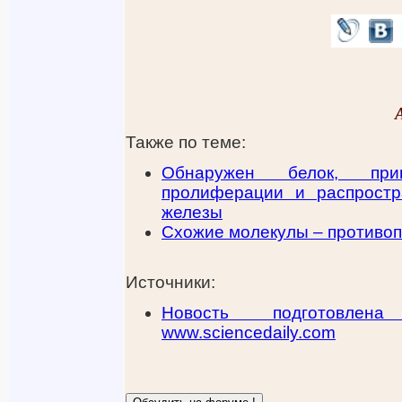
Также по теме:
Обнаружен белок, при
пролиферации и распростр
железы
Схожие молекулы – противо
Источники:
Новость подготовле
www.sciencedaily.com