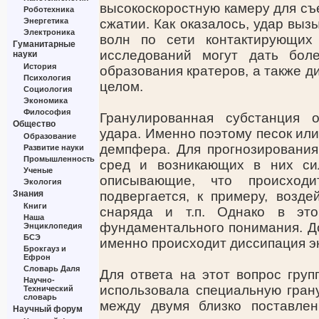
высокоскоростную камеру для съе
Роботехника
Энергетика
сжатии. Как оказалось, удар выз
Электроника
волн по сети контактирующих
Гуманитарные
исследований могут дать бол
науки
История
образования кратеров, а также д
Психология
целом.
Социология
Экономика
Философия
Гранулированная субстанция 
Общество
удара. Именно поэтому песок или
Образование
демпфера. Для прогнозирования
Развитие науки
Промышленность
сред и возникающих в них си
Ученые
описывающие, что происходи
Экология
Знания
подвергается, к примеру, возде
Книги
снаряда и т.п. Однако в эт
Наша
фундаментального понимания. До 
Энциклопедия
БСЭ
именно происходит диссипация э
Брокгауз и
Ефрон
Словарь Даля
Для ответа на этот вопрос груп
Научно-
использовала специальную гран
Технический
словарь
между двумя близко поставлен
Научный форум