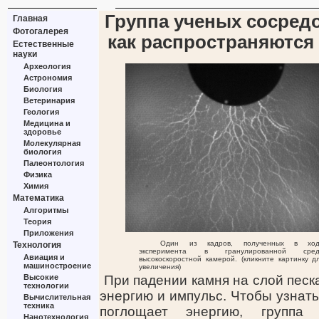
Группа ученых сосредо
Главная
Фотогалерея
как распространяются
Естественные
науки
Археология
Астрономия
Биология
Ветеринария
Геология
Медицина и
здоровье
Молекулярная
биология
Палеонтология
Физика
Химия
Математика
Алгоритмы
Теория
Приложения
Один из кадров, полученных в хо
Технология
эксперимента в гранулированной сре
Авиация и
высокоскоростной камерой. (кликните картинку д
машиностроение
увеличения)
Высокие
При падении камня на слой песк
технологии
энергию и импульс. Чтобы узнать
Вычислительная
техника
поглощает энергию, групп
Нанотехнология