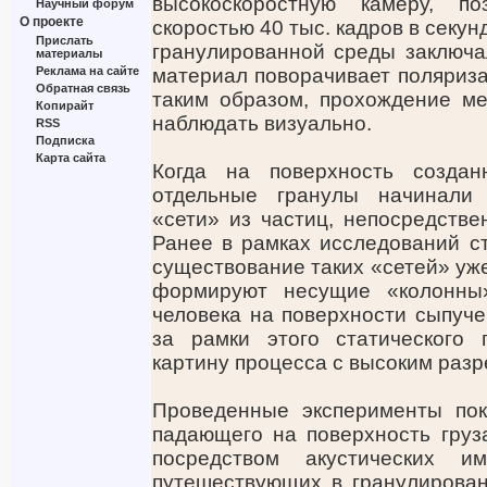
высокоскоростную камеру, п
Научный форум
О проекте
скоростью 40 тыс. кадров в секу
Прислать
гранулированной среды заключа
материалы
Реклама на сайте
материал поворачивает поляриза
Обратная связь
таким образом, прохождение м
Копирайт
наблюдать визуально.
RSS
Подписка
Карта сайта
Когда на поверхность созда
отдельные гранулы начинали 
«сети» из частиц, непосредств
Ранее в рамках исследований с
существование таких «сетей» уже
формируют несущие «колонны»
человека на поверхности сыпуче
за рамки этого статического 
картину процесса с высоким раз
Проведенные эксперименты пок
падающего на поверхность груз
посредством акустических и
путешествующих в гранулирован