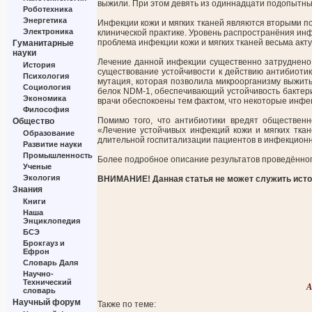
выжили. При этом девять из одиннадцати подопытных
Роботехника
Энергетика
Инфекции кожи и мягких тканей являются вторыми 
Электроника
клинической практике. Уровень распространёния инф
проблема инфекции кожи и мягких тканей весьма акт
Гуманитарные
науки
Лечение данной инфекции существенно затруднено п
История
существование устойчивости к действию антибиоти
Психология
мутация, которая позволила микроорганизму выжить
Социология
белок NDM-1, обеспечивающий устойчивость бактер
Экономика
врачи обеспокоены тем фактом, что некоторые инфек
Философия
Помимо того, что антибиотики вредят общественн
Общество
«Лечение устойчивых инфекций кожи и мягких ткан
Образование
длительной госпитализации пациентов в инфекционн
Развитие науки
Промышленность
Более подробное описание результатов проведённо
Ученые
Экология
ВНИМАНИЕ! Данная статья не может служить источ
Знания
Книги
Наша
Энциклопедия
БСЭ
Брокгауз и
Ефрон
Словарь Даля
Научно-
Технический
А
словарь
Научный форум
Также по теме: