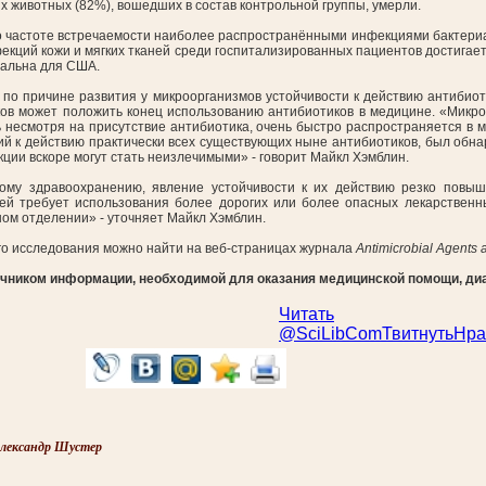
 животных (82%), вошедших в состав контрольной группы, умерли.
по частоте встречаемости наиболее распространёнными инфекциями бактер
екций кожи и мягких тканей среди госпитализированных пациентов достигае
уальна для США.
о причине развития у микроорганизмов устойчивости к действию антибиоти
ков может положить конец использованию антибиотиков в медицине. «Микр
 несмотря на присутствие антибиотика, очень быстро распространяется в м
ий к действию практически всех существующих ныне антибиотиков, был обн
ции вскоре могут стать неизлечимыми» - говорит Майкл Хэмблин.
ому здравоохранению, явление устойчивости к их действию резко повыша
ей требует использования более дорогих или более опасных лекарственн
ом отделении» - уточняет Майкл Хэмблин.
го исследования можно найти на веб-страницах журнала
Antimicrobial Agents
ником информации, необходимой для оказания медицинской помощи, диаг
Читать
@SciLibCom
Твитнуть
Нра
лександр Шустер