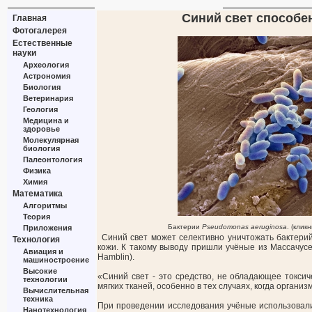
Синий свет способе
Главная
Фотогалерея
Естественные
науки
Археология
Астрономия
Биология
Ветеринария
Геология
Медицина и
здоровье
Молекулярная
биология
Палеонтология
Физика
Химия
Математика
Алгоритмы
Теория
Бактерии
Pseudomonas aeruginosa
. (клик
Приложения
Синий свет может селективно уничтожать бактер
Технология
кожи. К такому выводу пришли учёные из Массачус
Авиация и
Hamblin).
машиностроение
Высокие
«Синий свет - это средство, не обладающее токси
технологии
мягких тканей, особенно в тех случаях, когда орган
Вычислительная
техника
При проведении исследования учёные использовал
Нанотехнология