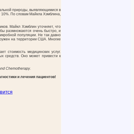
иальной природы, выявляющимися в
т 10%. По словам Майкла Хэмблина,
ков. Майкл Хэмблин уточняет, что
обы размножаются очень быстро, и
икробной популяции. Не так давно
аружен на территории США. Многие
ет стоимость медицинских услуг.
ых средств. Оно может привести к
 and Chemotherapy
.
ностики и лечения пациентов!
вится