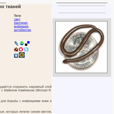
их тканей
Теги:
свет
,
бактерия
,
инфекция
,
антибиотик
,
 удаётся сохранить наружный слой
 с Майклом Хэмблином (Michael R.
ь для борьбы с инфекциями кожи и
ные, которых лечили синим светом,