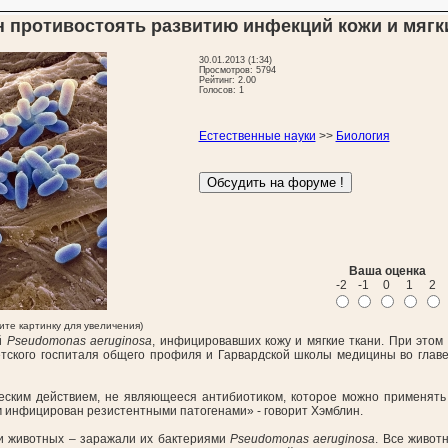
н противостоять развитию инфекций кожи и мягк
30.01.2013 (1:34)
Просмотров: 5794
Рейтинг: 2.00
Голосов: 1
Естественные науки
>>
Биология
Ваша оценка
-2
-1
0
1
2
ните картинку для увеличения)
ий
Pseudomonas aeruginosa
, инфицировавших кожу и мягкие ткани. При этом
етского госпиталя общего профиля и Гарвардской школы медицины во главе
ческим действием, не являющееся антибиотиком, которое можно применят
изм инфицирован резистентными патогенами» - говорит Хэмблин.
и животных – заражали их бактериями
Pseudomonas aeruginosa
. Все живот