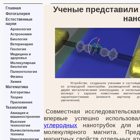
Ученые представили 
Главная
Фотогалерея
нан
Естественные
науки
Археология
Астрономия
Биология
Ветеринария
Геология
Медицина и
здоровье
Молекулярная
биология
Палеонтология
Физика
Химия
Устройство, созданное учеными и состоящ
Математика
из углеродной нанотрубки, размещенной меж
двумя металлическими электродами, и нескольк
Алгоритмы
молекул с заранее известными магнитны
характеристиками. (кликните картинку д
Теория
увеличения)
Приложения
Технология
Совместная исследовательска
Авиация и
машиностроение
впервые успешно использова
Высокие
углеродных
нанотрубок для ис
технологии
Вычислительная
молекулярного магнита. Пре
техника
магнитных свойств отдельных ат
Нанотехнология