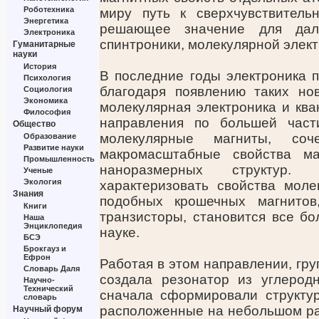
Роботехника
миру путь к сверхчувствитель
Энергетика
решающее значение для дал
Электроника
спинтроники, молекулярной элект
Гуманитарные
науки
История
В последние годы электроника 
Психология
благодаря появлению таких нов
Социология
Экономика
молекулярная электроника и ква
Философия
направления по большей част
Общество
молекулярные магниты, со
Образование
Развитие науки
макромасштабные свойства ма
Промышленность
наноразмерных структур.
Ученые
Экология
характеризовать свойства моле
Знания
подобных крошечных магнитов
Книги
транзисторы, становится все б
Наша
Энциклопедия
науке.
БСЭ
Брокгауз и
Ефрон
Работая в этом направлении, групп
Словарь Даля
создала резонатор из углерод
Научно-
Технический
сначала сформировали структ
словарь
расположенные на небольшом рас
Научный форум