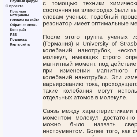
Научный форум
с помощью техники химическ
О проекте
состояния на электродах были в
Прислать
материалы
словам ученых, подобный проце
Реклама на сайте
резонатор имеет оптимальные ме
Обратная связь
Копирайт
RSS
После этого группа ученых из 
Подписка
(Германия) и University of Stra
Карта сайта
колебаний нанотрубок, неск
молекул, имеющих строго опр
магнитный момент, под действие
при изменении магнитного п
колебаний нанотрубки. Эти изме
варьированию тока, проходящего
такие колебания могут испол
отдельных атомов в молекуле.
Связь между характеристиками 
моментом молекул достаточно
можно было назвать сверх
инструментом. Более того, как 