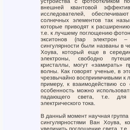
устройства с фотооткликом по
внешней квантовой эффект
исследователей, обеспечива
солнечных элементов так назы
которые приводят к расширению
т.е. к лучшему поглощению фото
экситонов (пар электрон –
сингулярности были названы в ч
Хоува, который еще в середи
электроны, свободно путеш
кристаллы, могут «замирать» 
волны. Как говорят ученые, в э
чрезвычайно восприимчивыми к л
примеру, к взаимодействию со 
особенность можно использоват
падающего света, т.е. для
электрического тока.
В данный момент научная группа 
сингулярностями Ван Хоува, 
увеличить поглощение света, т.е