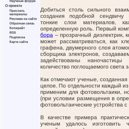
Научный форум
О проекте
Добиться столь сильного взаи
Прислать
материалы
создания подобной сендвичу 
Реклама на сайте
тонкие слои материалов, к
Обратная связь
определенную роль. Первый ком
Копирайт
RSS
бора
– прозрачный диэлектрик, к
Подписка
может рассматриваться, как хл
Карта сайта
графена, двумерного слоя атом
сборщика электронов, создавае
задействованы наночастиц
количество поглощаемого света 
Как отмечают ученые, созданная 
целое. По отдельности каждый и
применим для фотовольтаики, н
(при условии размещения в опре
фотовольтаические устройства с
В качестве примера практичес
ученым удалось изготовить 