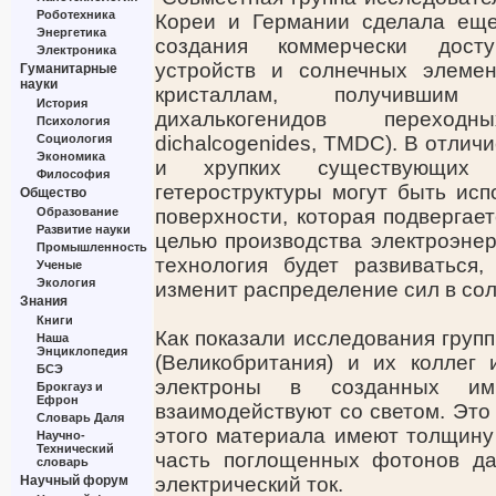
Роботехника
Кореи и Германии сделала ещ
Энергетика
создания коммерчески досту
Электроника
устройств и солнечных элеме
Гуманитарные
науки
кристаллам, получившим 
История
дихалькогенидов переходны
Психология
Социология
dichalcogenides, TMDC). В отлич
Экономика
и хрупких существующих т
Философия
гетероструктуры могут быть исп
Общество
Образование
поверхности, которая подвергает
Развитие науки
целью производства электроэнер
Промышленность
технология будет развиваться
Ученые
Экология
изменит распределение сил в сол
Знания
Книги
Как показали исследования группы
Наша
Энциклопедия
(Великобритания) и их коллег 
БСЭ
электроны в созданных им
Брокгауз и
Ефрон
взаимодействуют со светом. Это
Словарь Даля
этого материала имеют толщину 
Научно-
Технический
часть поглощенных фотонов да
словарь
Научный форум
электрический ток.