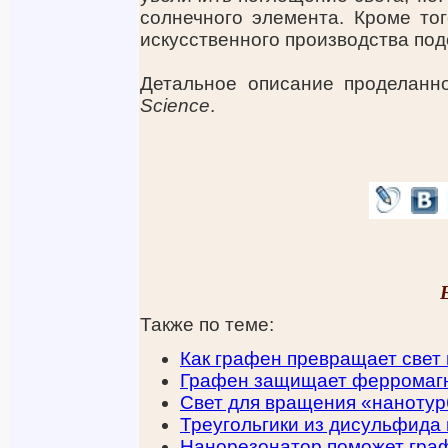
солнечного элемента. Кроме то
искусственного производства по
Детальное описание проделанн
Science
.
Также по теме:
Как графен превращает свет 
Графен защищает ферромаг
Свет для вращения «наноту
Треугольгики из дисульфида
Нанорезонатор поможет граф