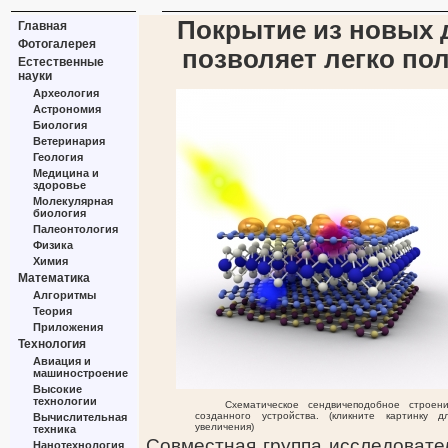
Покрытие из новых 
Главная
Фотогалерея
позволяет легко по
Естественные
науки
Археология
Астрономия
Биология
Ветеринария
Геология
Медицина и
здоровье
Молекулярная
биология
Палеонтология
Физика
Химия
Математика
Алгоритмы
Теория
Приложения
Технология
Авиация и
машиностроение
Высокие
технологии
Схематическое сендвичеподобное строен
созданного устройства. (кликните картинку д
Вычислительная
увеличения)
техника
Совместная группа исследовате
Нанотехнология