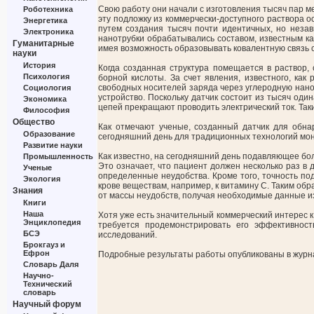
Свою работу они начали с изготовления тысяч пар м
Роботехника
эту подложку из коммерчески-доступного раствора 
Энергетика
путем создания тысяч почти идентичных, но незав
Электроника
нанотрубки обрабатывались составом, известным ка
Гуманитарные
имея возможность образовывать ковалентную связь с
науки
История
Когда созданная структура помещается в раствор,
Психология
борной кислоты. За счет явления, известного, ка
свободных носителей заряда через
углеродную
нано
Социология
устройство. Поскольку датчик состоит из тысяч оди
Экономика
цепей прекращают проводить электрический ток. Так
Философия
Общество
Как отмечают ученые, созданный датчик для обна
Образование
сегодняшний день для традиционных технологий мон
Развитие науки
Как известно, на сегодняшний день подавляющее бо
Промышленность
Это означает, что пациент должен несколько раз в 
Ученые
определенные неудобства. Кроме того, точность по
Экология
крове веществам, например, к витамину C. Таким об
Знания
от массы неудобств, получая необходимые данные и
Книги
Наша
Хотя уже есть значительный коммерческий интерес к 
Энциклопедия
требуется продемонстрировать его эффективнос
БСЭ
исследований.
Брокгауз и
Ефрон
Подробные результаты работы опубликованы в жур
Словарь Даля
Научно-
Технический
словарь
Научный форум