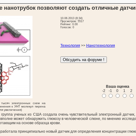
е нанотрубок позволяют создать отличные датчи
10.06.2013 (8:34)
Просмотров: 5517
Рейтинг: 0.00
Голосов: 0
Технология
>>
Нанотехнология
Ваша оценка
-2
-1
0
1
2
 тысяч электронных схем на
динения к УНТ молекул пирена
ля увеличения)
к группа ученых из США создала очень чувствительный электронный датчик
 вполне может обнаружить глюкозу в человеческой слюне, по мнению исследов
отающим на основе образца крови.
разработала принципиально новый датчик для определения концентрации глюк