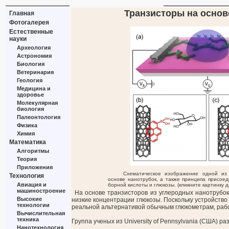
Транзисторы на основ
Главная
Фотогалерея
Естественные
науки
Археология
Астрономия
Биология
Ветеринария
Геология
Медицина и
здоровье
Молекулярная
биология
Палеонтология
Физика
Химия
Математика
Алгоритмы
Теория
Приложения
Схематическое изображение одной из
Технология
основе нанотрубок, а также принципа присое
Авиация и
борной кислоты и глюкозы. (кликните картинку д
машиностроение
На основе транзисторов из углеродных нанотрубо
Высокие
низкие концентрации глюкозы. Поскольку устройство
технологии
реальной альтернативой обычным глюкометрам, раб
Вычислительная
техника
Группа ученых из University of Pennsylvania (США) 
Нанотехнология