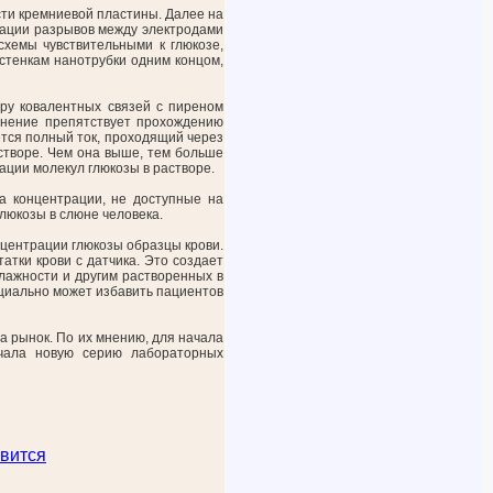
сти кремниевой пластины. Далее на
дации разрывов между электродами
схемы чувствительными к глюкозе,
стенкам нанотрубки одним концом,
ару ковалентных связей с пиреном
динение препятствует прохождению
ется полный ток, проходящий через
астворе. Чем она выше, тем больше
ации молекул глюкозы в растворе.
а концентрации, не доступные на
люкозы в слюне человека.
центрации глюкозы образцы крови.
атки крови с датчика. Это создает
влажности и другим растворенных в
нциально может избавить пациентов
на рынок. По их мнению, для начала
ачала новую серию лабораторных
вится