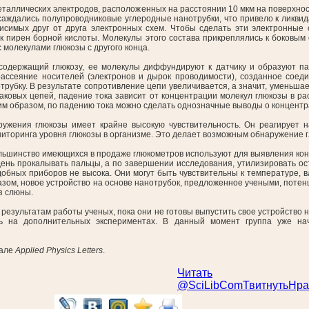
еталлических электродов, расположенных на расстоянии 10 мкм на поверхно
осаждались полупроводниковые углеродные нанотрубки, что привело к ликви
исимых друг от друга электронных схем. Чтобы сделать эти электронные 
к пирен борной кислоты. Молекулы этого состава прикреплялись к боковым 
 молекулами глюкозы с другого конца.
 содержащий глюкозу, ее молекулы диффундируют к датчику и образуют п
к рассеяние носителей (электронов и дырок проводимости), созданное сое
трубку. В результате сопротивление цепи увеличивается, а значит, уменьша
наковых цепей, падение тока зависит от концентрации молекул глюкозы в р
им образом, по падению тока можно сделать однозначные выводы о концентр
ружения глюкозы имеет крайне высокую чувствительность. Он реагирует н
иторинга уровня глюкозы в организме. Это делает возможным обнаружение г
льшинство имеющихся в продаже глюкометров используют для выявления кон
день прокалывать пальцы, а по завершении исследования, утилизировать ост
добных приборов не высока. Они могут быть чувствительны к температуре, 
разом, новое устройство на основе нанотрубок, предложенное учеными, поте
з слюны.
результатам работы ученых, пока они не готовы выпустить свое устройство 
ть на дополнительных экспериментах. В данный момент группа уже н
нале
Applied Physics Letters
.
Читать
@SciLibCom
Твитнуть
Нра