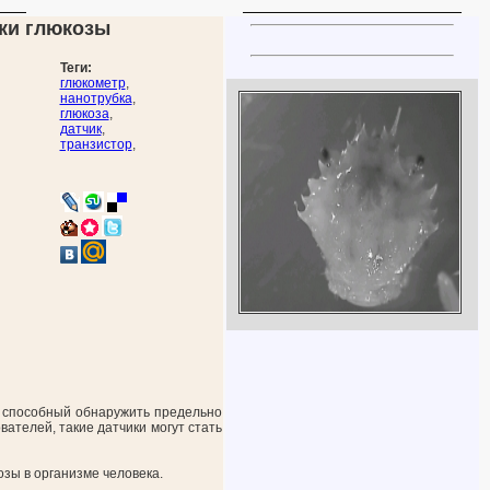
ки глюкозы
Теги:
глюкометр
,
нанотрубка
,
глюкоза
,
датчик
,
транзистор
,
, способный обнаружить предельно
ателей, такие датчики могут стать
озы в организме человека.