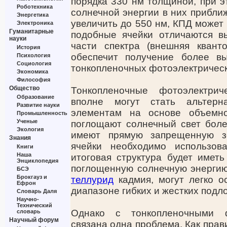
порядка 330 нм толщиной, при 
Роботехника
солнечной энергии в них прибли
Энергетика
увеличить до 550 нм, КПД может 
Электроника
Гуманитарные
подобные ячейки отличаются в
науки
части спектра (внешняя квант
История
обеспечит получение более в
Психология
Социология
тонкопленочных фотоэлектрическ
Экономика
Философия
Общество
Тонкопленочные фотоэлектри
Образование
вполне могут стать альтерн
Развитие науки
элементам на основе объемно
Промышленность
Ученые
поглощают солнечный свет боле
Экология
имеют прямую запрещенную зо
Знания
ячейки необходимо использов
Книги
Наша
итоговая структура будет имет
Энциклопедия
поглощенную солнечную энергию)
БСЭ
Брокгауз и
теллурид
кадмия, могут легко о
Ефрон
диапазоне гибких и жестких подл
Словарь Даля
Научно-
Технический
Однако с тонкопленочными ф
словарь
Научный форум
связана одна проблема. Как пра