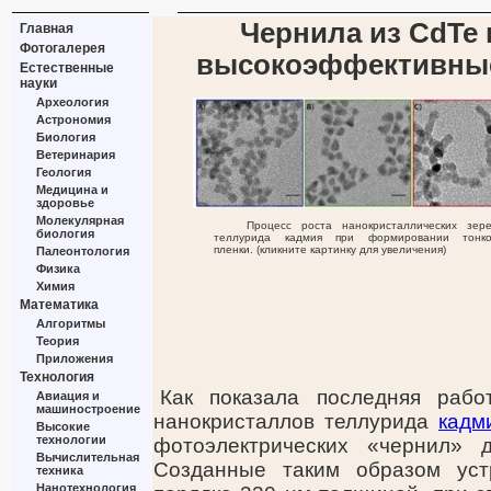
Чернила из CdTe 
Главная
Фотогалерея
высокоэффективные
Естественные
науки
Археология
Астрономия
Биология
Ветеринария
Геология
Медицина и
здоровье
Молекулярная
Процесс роста нанокристаллических зер
биология
теллурида кадмия при формировании тонк
пленки. (кликните картинку для увеличения)
Палеонтология
Физика
Химия
Математика
Алгоритмы
Теория
Приложения
Технология
Как показала последняя раб
Авиация и
машиностроение
нанокристаллов теллурида
кадм
Высокие
технологии
фотоэлектрических «чернил» 
Вычислительная
Созданные таким образом уст
техника
Нанотехнология