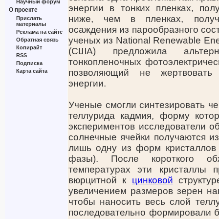
Научный форум
энергии в тонких пленках, пол
О проекте
ниже, чем в пленках, полу
Прислать
материалы
осаждения из парообразного сост
Реклама на сайте
ученых из National Renewable Ener
Обратная связь
Копирайт
(США) предложила альтерн
RSS
тонкопленочных фотоэлектрическ
Подписка
позволяющий не жертвовать 
Карта сайта
энергии.
Ученые смогли синтезировать че
теллурида кадмия, форму кото
экспериментов исследователи о
солнечные ячейки получаются и
лишь одну из форм кристаллов
фазы). После короткого об
температурах эти кристаллы 
вюрцитной к
цинковой
структур
увеличением размеров зерен нан
чтобы наносить весь слой телл
последовательно формировали б