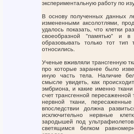
экспериментальную работу по изу
В основу полученных данных ле
измененными аксолотлями, про
удалось показать, что клетки р
своеобразной "памятью" и в
образовывать только тот тип 
относились.
Ученые вживляли трансгенную тка
про которые заранее было изве
иную часть тела. Наличие бел
смысле увидеть, как происходи
эмбриона, и какие именно ткани
счет трансгенной пересаженной т
нервной ткани, пересаженные
впоследствии должна развить
исключительно нервные клет
зародышей под ультрафиолетовы
светящимся белком равномер