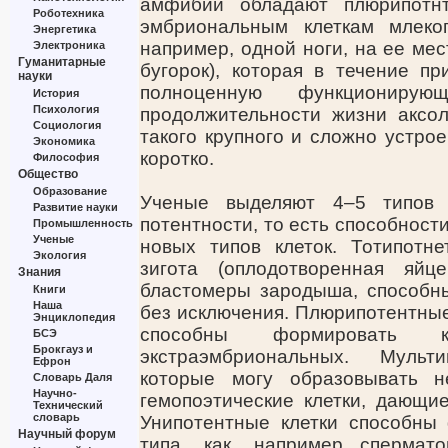
амфибий обладают плюрипотнт
Роботехника
эмбриональным клеткам млеко
Энергетика
например, одной ноги, на ее ме
Электроника
Гуманитарные
бугорок), которая в течение п
науки
полноценную функциониру
История
Психология
продолжительности жизни аксол
Социология
такого крупного и сложно устрое
Экономика
коротко.
Философия
Общество
Образование
Ученые выделяют 4–5 типов 
Развитие науки
потентности, то есть способнос
Промышленность
Ученые
новых типов клеток. Тотипотне
Экология
зигота (оплодотворенная яйц
Знания
бластомеры зародыша, способны
Книги
Наша
без исключения. Плюрипотентные
Энциклопедия
способны формировать 
БСЭ
Брокгауз и
экстраэмбриональных. Мульт
Ефрон
которые могу образовывать не
Словарь Даля
Научно-
гемопоэтические клетки, дающи
Технический
словарь
Унипотентные клетки способны 
Научный форум
типа, как, например спермато