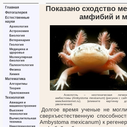
Показано сходство ме
Главная
Фотогалерея
амфибий и 
Естественные
науки
Археология
Астрономия
Биология
Ветеринария
Геология
Медицина и
здоровье
Молекулярная
биология
Палеонтология
Физика
Химия
Математика
Алгоритмы
Теория
Приложения
Асколотль – неотеническая личин
Технология
амбистомы (
Ambystoma mexicanum
) (рисунок с сай
www.liveinternet.ru). (кликните картинку д
Авиация и
увеличения)
машиностроение
Долгое время ученые не могл
Высокие
технологии
сверхъестественную способност
Вычислительная
Ambystoma mexicanum) к регенера
техника
Нанотехнология