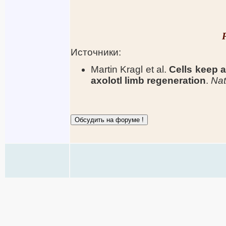
Источники:
Martin Kragl et al.
Cells keep a
axolotl limb regeneration
.
Nat