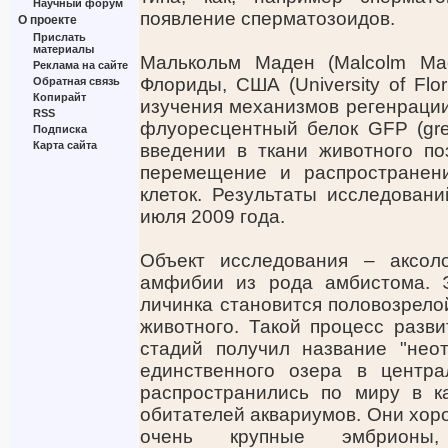
Научный форум
появление сперматозоидов.
О проекте
Прислать
материалы
Малькольм Маден (Malcolm Ma
Реклама на сайте
Флориды, США (University of Flo
Обратная связь
Копирайт
изучения механизмов регенрации
RSS
флуоресцентный белок GFP (green
Подписка
Карта сайта
введении в ткани животного по
перемещение и распространен
клеток. Результаты исследовани
июля 2009 года.
Объект исследования – аксоло
амфибии из рода амбистома. 
личинка становится половозрелой
животного. Такой процесс разв
стадий получил название "неот
единственного озера в центра
распространились по миру в к
обитателей аквариумов. Они хор
очень крупные эмбрионы,