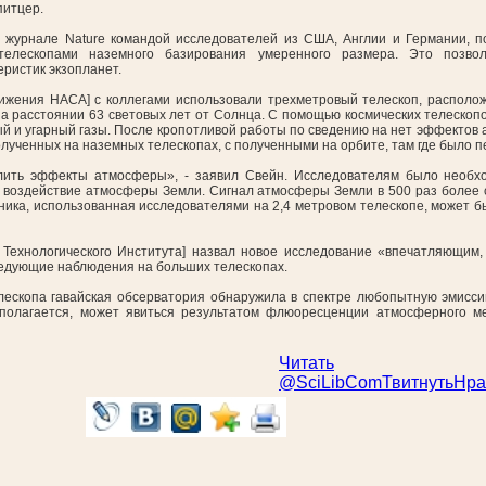
питцер.
 журнале Nature командой исследователей из США, Англии и Германии, п
телескопами наземного базирования умеренного размера. Это позвол
ристик экзопланет.
ижения НАСА] с коллегами использовали трехметровый телескоп, располо
а расстоянии 63 световых лет от Солнца. С помощью космических телескоп
ый и угарный газы. После кропотливой работы по сведению на нет эффектов
олученных на наземных телескопах, с полученными на орбите, там где было 
лить эффекты атмосферы», - заявил Свейн. Исследователям было необх
т воздействие атмосферы Земли. Сигнал атмосферы Земли в 500 раз более 
ехника, использованная исследователями на 2,4 метровом телескопе, может 
 Технологического Института] назвал новое исследование «впечатляющим
ледующие наблюдения на больших телескопах.
лескопа гавайская обсерватория обнаружила в спектре любопытную эмисс
дполагается, может явиться результатом флюоресценции атмосферного м
Читать
@SciLibCom
Твитнуть
Нра