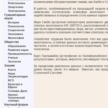
космическими обсерваториями такими, как Хаббл и С
Роботехника
Энергетика
В работе, опубликованной на прошедшей недели в
Электроника
химических «отпечатков» атмосфер экзопланет 
Гуманитарные
задействованых в определении столь важных характе
науки
Марк Свейн [астроном лаборатории реактивного дв
История
спектра экзопланеты HD 189733 b, расположенной н
Психология
уже были идентифицированы: вода, метан, углекисл
Социология
удалось получить хорошее соответствие спектров, п
Экономика
Философия
«Наиболее трудным было выяснение того как уда
Общество
экзопланеты, в наборе данных которого доминируе
чистился, а затем в остатках искали корреляции. Т
Образование
телескопах.
Развитие науки
Промышленность
Карл Грильмайер [астрофизик из Калифорнийского
Ученые
результатами», которые, вероятно, мотивируют пос
Экология
Знания
За пределами диапазона данных с космического те
длине волны около 3-х микрон. Эмиссия, как пре
Книги
Солнечной Системе.
Наша
Энциклопедия
БСЭ
Брокгауз и
Ефрон
Словарь Даля
Научно-
Технический
словарь
Научный форум