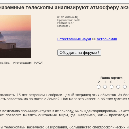
 наземные телескопы анализируют атмосферу эк
08.02.2010 (6:49)
Просмотров: 5469
Рейтинг: 0.67
Голосов: 3
Естественные науки
>>
Астрономия
на-Кеа. (Фотография НАСА)
Ваша оценка
-2
-1
0
1
2
планеты 15 лет астрономы собрали целый зверинец этих объектов. Из бо
ть сопоставима по массе с Землей. Нам мало что известно об этих далеких 
позволило проникнуть глубже в их природу, были идентифицированы некото
ет позволит выявить обитаемые миры, где, например, жизнь производи
ны телескопами наземного базирования, большинство спектроскопических