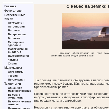
С небес на землю:
Главная
Фотогалерея
Естественные
науки
Археология
Астрономия
Биология
Ветеринария
Геология
Медицина и
здоровье
Молекулярная
биология
Гавайская обсерватория на горе Мау
Палеонтология
(кликните картинку для увеличения)
Физика
Химия
Математика
Алгоритмы
Теория
Приложения
За прошедшие с момента обнаружения первой экзо
Технология
многие имеет массу больше Юпитера, лишь малая час
в редких случаях размер.
Авиация и
машиностроение
Совершенствование методов наблюдения экзопланет 
Высокие
нибудь детальное наблюдение атмосфер экзоплан
технологии
кислорода и метана в атмосфере.
Вычислительная
техника
Несмотря на то, что многие экзопланеты обнаруже
Нанотехнология