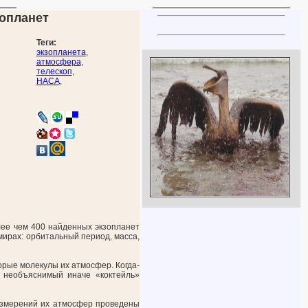
зопланет
Теги:
экзопланета
,
атмосфера
,
телескоп
,
НАСА
,
лее чем 400 найденных экзопланет
мирах: орбитальный период, масса,
рые молекулы их атмосфер. Когда-
т необъяснимый иначе «коктейль»
 измерений их атмосфер проведены