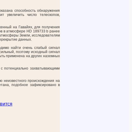
оказана способность обнаружения
ит увеличить число телескопов,
женный на Гавайях, для получения
ов в атмосфере HD 189733 b ранее
 атмосферы Земли, исследователям
перекрытие данных.
одимо найти очень слабый сигнал
сильный, поэтому исходный сигнал
быть применена на других наземных
, с потенциально захватывающими
ию неизвестного происхождения на
етана, подобное зафиксировано в
вится