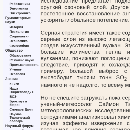
исследование предлагает подх
Роботехника
хрупкий озоновый слой. Другое
Энергетика
постепенное восстановление ан
Электроника
Гуманитарные
ускорить глобальное потепление.
науки
История
Серная стратегия имеет такое с
Психология
Социология
серные слои из высоко летающ
Экономика
создав искусственный вулкан. Эт
Философия
Общество
большие количества пепла 
Образование
вулканами, понижают поглощение
Развитие науки
следствие, приводят к охлаж
Промышленность
Ученые
примеру, большой выброс с
Экология
высвободил тысячи тонн SO
2
Знания
намного и не надолго, по всему м
Книги
Наша
Энциклопедия
Но не спешите загружать пока се
БСЭ
Брокгауз и
ученый-метеоролог Саймон Т
Ефрон
метеорологических исследовани
Словарь Даля
Научно-
сотрудниками анализировал хими
Технический
словарь
изучая эффекты извержения с
Научный форум
потенциальное влияние геоинж