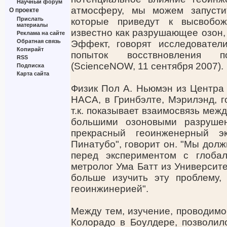
Научный форум
атмосферу, мы можем запусти
О проекте
Прислать
которые приведут к высвобож
материалы
известно как разрушающее озон, 
Реклама на сайте
Обратная связь
Эффект, говорят исследовател
Копирайт
попыток восствновления п
RSS
(ScienceNOW, 11 сентября 2007).
Подписка
Карта сайта
Физик Пол А. Ньюмэн из Центра
НАСА, в Гринбэлте, Мэрилэнд, го
т.к. показывает взаимосвязь ме
большими озоновыми разрушен
прекрасный геоинженерный э
Пинатубо", говорит он. "Мы дол
перед экспериментом с глоба
метролог Ума Батт из Университ
больше изучить эту проблему,
геоинжинерией".
Между тем, изучение, проводимо
Колорадо в Боулдере, позволил