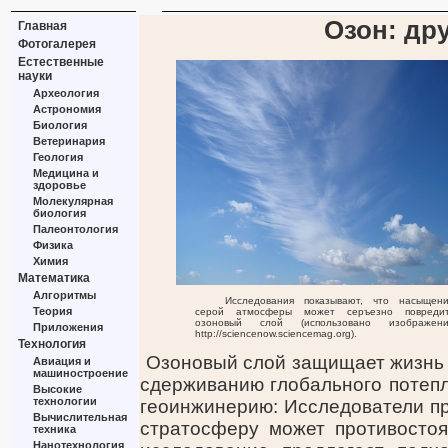
Озон: дру
Главная
Фотогалерея
Естественные
науки
Археология
Астрономия
Биология
Ветеринария
Геология
Медицина и
здоровье
Молекулярная
биология
Палеонтология
Физика
Химия
Математика
Алгоритмы
Исследования показывают, что насыщен
Теория
серой атмосферы может серъезно повреди
озоновый слой (использовано изображен
Приложения
http://sciencenow.sciencemag.org).
Технология
Озоновый слой защищает жизнь 
Авиация и
машиностроение
сдерживанию глобального потеп
Высокие
технологии
геоинжинерию: Исследователи пр
Вычислительная
стратосферу может противостоя
техника
Нанотехнология