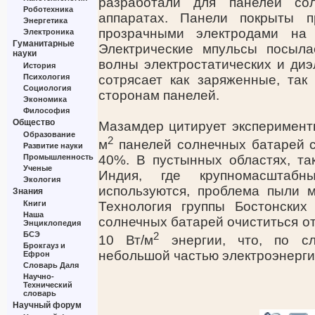
разработали для панелей со
Роботехника
аппаратах. Панели покрыты п
Энергетика
прозрачными электродами на
Электроника
Гуманитарные
Электрические мпульсы посыл
науки
волны электростатических и диэ
История
Психология
сотрясает как заряженные, та
Социология
сторонам панелей.
Экономика
Философия
Общество
Мазамдер цитирует эксперименты
Образование
2
м
панелей солнечных батарей с
Развитие науки
Промышленность
40%. В пустынных областях, та
Ученые
Индия, где крупномасштаб
Экология
используются, проблема пыли 
Знания
Книги
Технология группы Бостонских
Наша
солнечных батарей очиститься о
Энциклопедия
БСЭ
2
10 Вт/м
энергии, что, по сл
Брокгауз и
небольшой частью электроэнерги
Ефрон
Словарь Даля
Научно-
Технический
словарь
Научный форум