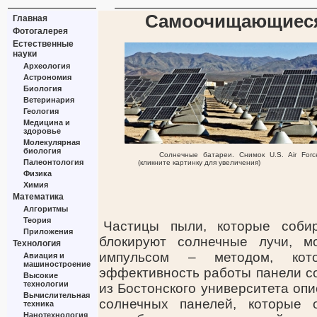
Самоочищающиеся
Главная
Фотогалерея
Естественные
науки
Археология
Астрономия
Биология
Ветеринария
Геология
Медицина и
здоровье
Молекулярная
биология
Солнечные батареи. Снимок U.S. Air Forc
Палеонтология
(кликните картинку для увеличения)
Физика
Химия
Математика
Алгоритмы
Теория
Частицы пыли, которые соби
Приложения
блокируют солнечные лучи, м
Технология
импульсом – методом, кот
Авиация и
машиностроение
эффективность работы панели с
Высокие
технологии
из Бостонского университета оп
Вычислительная
солнечных панелей, которые 
техника
Нанотехнология