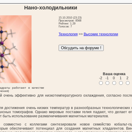
Нано-холодильники
15.10.2010 (23:23)
Просмотров: 8568
Рейтинг: 1.29
Голосов: 7
Технология
>>
Высокие технологии
Ваша оценка
-2
-1
0
1
2
вадраты работают в качестве
чения)
ий очень эффективно для низкотемпературного охлаждения, согласно посл
я достижения очень низких температур в разнообразных технологических ц
нсных томографов. Однако мировые поставки гелия падают, что делает е
т быть использование размагничивания магнитных материалов.
совместно с коллегами синтезировали новое семейство кобальт-га
торые обеспечивают потенциал для создания магнитных хладагентов. Ви