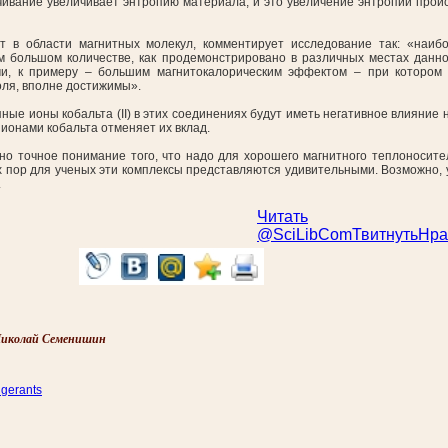
чивание увеличивает энтропию материала, и это увеличение энтропии проис
т в области магнитных молекул, комментирует исследование так: «наи
ом большом количестве, как продемонстрировано в различных местах дан
ми, к примеру – большим магнитокалорическим эффектом – при котором
ля, вполне достижимы».
ные ионы кобальта (II) в этих соединениях будут иметь негативное влияние 
онами кобальта отменяет их вклад.
но точное понимание того, что надо для хорошего магнитного теплоносител
сих пор для ученых эти комплексы представляются удивительными. Возможно
.
Читать
@SciLibCom
Твитнуть
Нра
иколай Семенишин
igerants