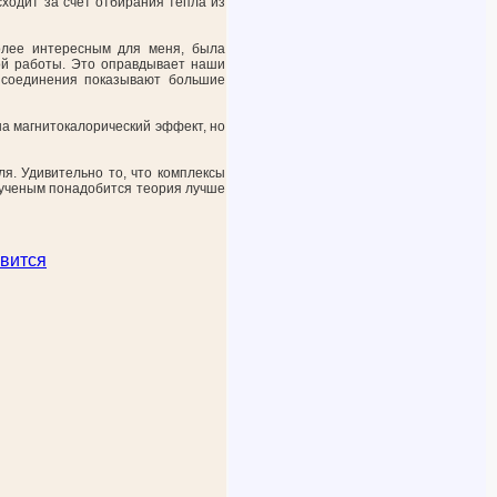
ходит за счет отбирания тепла из
более интересным для меня, была
ной работы. Это оправдывает наши
 соединения показывают большие
на магнитокалорический эффект, но
я. Удивительно то, что комплексы
, ученым понадобится теория лучше
вится