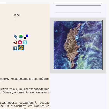
Теги:
,
еднему исследованию европейских
елях, таких, как сверхпроводящие
го более дорогим. Альтернативным
долиниевых соединений, создав
нпенни объясняет, что магнитные