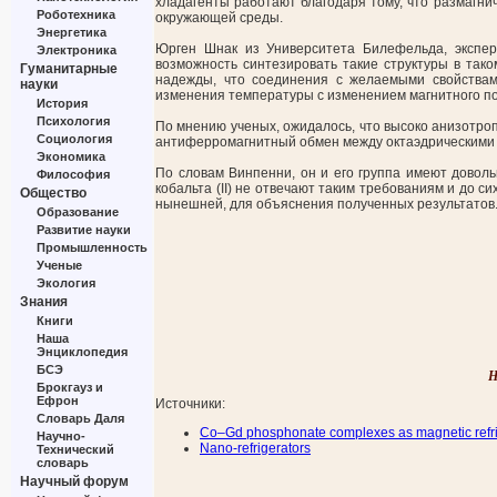
хладагенты работают благодаря тому, что размагни
Роботехника
окружающей среды.
Энергетика
Юрген Шнак из Университета Билефельда, экспер
Электроника
возможность синтезировать такие структуры в так
Гуманитарные
надежды, что соединения с желаемыми свойства
науки
изменения температуры с изменением магнитного по
История
Психология
По мнению ученых, ожидалось, что высоко анизотроп
Социология
антиферромагнитный обмен между октаэдрическими и
Экономика
По словам Винпенни, он и его группа имеют доволь
Философия
кобальта (II) не отвечают таким требованиям и до 
Общество
нынешней, для объяснения полученных результатов
Образование
Развитие науки
Промышленность
Ученые
Экология
Знания
Книги
Наша
Энциклопедия
БСЭ
Н
Брокгауз и
Ефрон
Источники:
Словарь Даля
Co–Gd phosphonate complexes as magnetic refr
Научно-
Nano-refrigerators
Технический
словарь
Научный форум