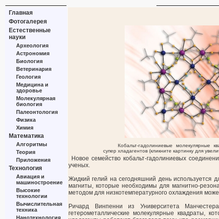
Главная
Фотогалерея
Естественные
науки
Археология
Астрономия
Биология
Ветеринария
Геология
Медицина и
здоровье
Молекулярная
биология
Палеонтология
Физика
Химия
Математика
Алгоритмы
Кобальт-гадолиниевые молекулярные к
супер хладагентов (кликните картинку для увели
Теория
Новое семейство кобальт-гадолиниевых соединен
Приложения
ученых.
Технология
Авиация и
Жидкий гелий на сегодняшний день используется дл
машиностроение
магниты, которые необходимы для магнитно-резона
Высокие
методом для низкотемпературного охлаждения може
технологии
Вычислительная
Ричард Винпенни из Университета Манчестера 
техника
гетерометаллические молекулярные квадраты, ко
Нанотехнология