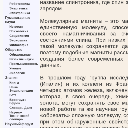
название спинтроника, где спин 
Роботехника
зарядом.
Энергетика
Электроника
Гуманитарные
Молекулярные магниты – это ма
науки
единственную молекулу, спос
История
Психология
своего намагничивания за с
Социология
состояниями спина. При низких
Экономика
Философия
такой молекулы сохраняется да
Общество
поэтому подобные магниты рассм
Образование
создания более современных 
Развитие науки
Промышленность
данных.
Ученые
Экология
В прошлом году группа исследо
Знания
Книги
(Италия) и их коллеги из Фран
Наша
четырех атомов железа, включен
Энциклопедия
БСЭ
которая, в свою очередь, хим
Брокгауз и
золота, могут сохранять свое м
Ефрон
Словарь Даля
новой работе та же научная гр
Научно-
«обрезать» сложную молекулу, с
Технический
словарь
при этом обнаруженные свойст
Научный форум
ученые сделали группу железа бо