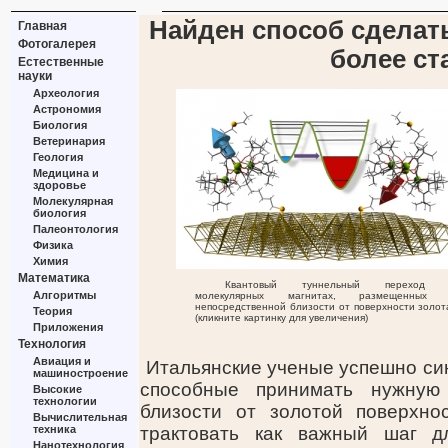
Найден способ сделат
Главная
Фотогалерея
более с
Естественные
науки
Археология
Астрономия
Биология
Ветеринария
Геология
Медицина и
здоровье
Молекулярная
биология
Палеонтология
Физика
Химия
Математика
Квантовый туннельный переход 
Алгоритмы
молекулярных магнитах, размещенных
непосредственной близости от поверхности золот
Теория
(кликните картинку для увеличения)
Приложения
Технология
Авиация и
Итальянские ученые успешно си
машиностроение
способные принимать нужную
Высокие
технологии
близости от золотой поверхно
Вычислительная
техника
трактовать как важный шаг д
Нанотехнология