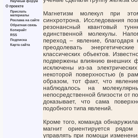
Научный форум
О проекте
Прислать
Магнетизм молекул при эт
материалы
синхротрона. Исследования по
Реклама на сайте
Обратная связь
резонансный квантовый тунн
Копирайт
единственной молекулы. Напо
RSS
переход – явление, благодаря 
Подписка
Карта сайта
преодолевать энергетическ
классических объектов. Известн
подвержены влиянию внешних фа
исключены из-за электрически
некоторой поверхностью (в рам
образом, тот факт, что явлени
наблюдалось на молекулярн
непосредственной близости от по
доказывает, что сама поверх
подобного типа явлений.
Кроме того, команда обнаружила
магнит ориентируется рядом
управлять при помощи изменени