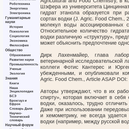
Agricultural and Food Chemistry, в
Роботехника
Шэфера из университета Цинциннат
Энергетика
гидрат этанола образуется при р
Электроника
Гуманитарные
сортах водки (J. Agric. Food Chem., 
науки
молекул воды ассоциированных с
История
Относительное количество гидрат
Психология
водки различную «структуру», пред
Социология
Экономика
может объяснить предпочтение одно
Философия
Общество
Дирк Лахенмайер, глава лабо
Образование
Развитие науки
ветеринарной исследовательской ла
Промышленность
коллеги Фотис Кантерес и Юрге
Ученые
убежденными, и опубликовали ком
Экология
Знания
Agric. Food Chem., Article ASAP DOI:
Книги
Наша
Авторы утверждают, что в их рабо
Энциклопедия
БСЭ
спирту», которая включает в себя
Брокгауз и
водки, оказалось, трудно отличить
Ефрон
Даже при использовании передовы
Словарь Даля
Научно-
и хемометрику, не всегда удается
Технический
словарь
водки (например, между русской вод
Научный форум