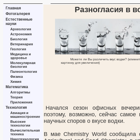
Разногласия в в
Главная
Фотогалерея
Естественные
науки
Археология
Астрономия
Биология
Ветеринария
Геология
Медицина и
здоровье
Можете ли Вы различить вкус водки? (кликни
Молекулярная
картинку для увеличения)
биология
Палеонтология
Физика
Химия
Математика
Алгоритмы
Теория
Приложения
Начался сезон офисных вечери
Технология
Авиация и
поэтому, возможно, сейчас самое
машиностроение
научных споров о вкусе водки.
Высокие
технологии
Вычислительная
В мае Chemistry World сообщила о
техника
Нанотехнология