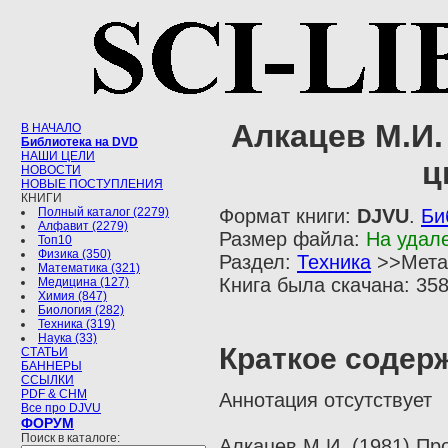
Алкацев М.И.
В НАЧАЛО
Библиотека на DVD
НАШИ ЦЕЛИ
ц
НОВОСТИ
НОВЫЕ ПОСТУПЛЕНИЯ
КНИГИ
Полный каталог (2279)
Формат книги:
DJVU
.
Би
Алфавит (2279)
Размер файла:
На удал
Топ10
Физика (350)
Раздел:
Техника
>>Мета
Математика (321)
Книга была скачана: 358
Медицина (127)
Химия (847)
Биология (282)
Техника (319)
Наука (33)
Краткое содер
СТАТЬИ
БАННЕРЫ
ССЫЛКИ
PDF & CHM
Аннотация отсутствует
Все про DJVU
ФОРУМ
Поиск в каталоге:
Алкацев М.И. (1981) Пр