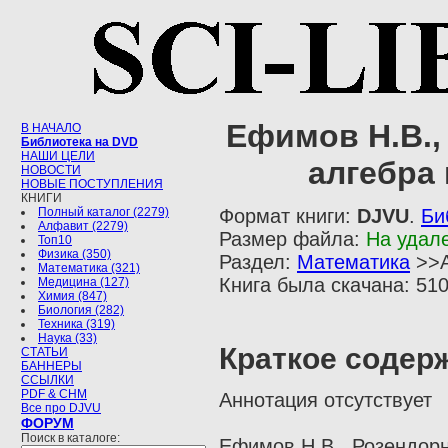
Ефимов Н.В., 
В НАЧАЛО
Библиотека на DVD
НАШИ ЦЕЛИ
алгебра
НОВОСТИ
НОВЫЕ ПОСТУПЛЕНИЯ
КНИГИ
Полный каталог (2279)
Формат книги:
DJVU
.
Би
Алфавит (2279)
Размер файла:
На удал
Топ10
Физика (350)
Раздел:
Математика
>>А
Математика (321)
Книга была скачана: 510
Медицина (127)
Химия (847)
Биология (282)
Техника (319)
Наука (33)
Краткое содер
СТАТЬИ
БАННЕРЫ
ССЫЛКИ
PDF & CHM
Аннотация отсутствует
Все про DJVU
ФОРУМ
Поиск в каталоге:
Ефимов Н.В., Розендорн