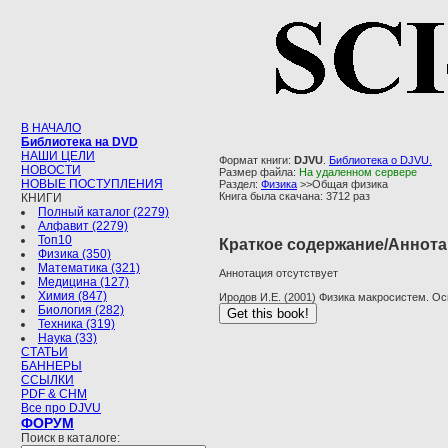
В НАЧАЛО
Библиотека на DVD
НАШИ ЦЕЛИ
Формат книги:
DJVU
.
Библиотека о DJVU.
НОВОСТИ
Размер файла:
На удаленном сервере
НОВЫЕ ПОСТУПЛЕНИЯ
Раздел:
Физика
>>Общая физика
Книга была скачана: 3712 раз
КНИГИ
Полный каталог (2279)
Алфавит (2279)
Топ10
Краткое содержание/Аннота
Физика (350)
Математика (321)
Аннотация отсутствует
Медицина (127)
Химия (847)
Иродов И.Е. (2001) Физика макросистем. О
Биология (282)
Техника (319)
Наука (33)
СТАТЬИ
БАННЕРЫ
ССЫЛКИ
PDF & CHM
Все про DJVU
ФОРУМ
Поиск в каталоге: