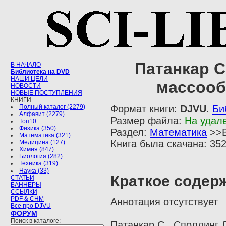
Патанкар С.
В НАЧАЛО
Библиотека на DVD
НАШИ ЦЕЛИ
массооб
НОВОСТИ
НОВЫЕ ПОСТУПЛЕНИЯ
КНИГИ
Полный каталог (2279)
Формат книги:
DJVU
.
Би
Алфавит (2279)
Размер файла:
На удал
Топ10
Физика (350)
Раздел:
Математика
>>В
Математика (321)
Книга была скачана: 352
Медицина (127)
Химия (847)
Биология (282)
Техника (319)
Наука (33)
Краткое содер
СТАТЬИ
БАННЕРЫ
ССЫЛКИ
PDF & CHM
Аннотация отсутствует
Все про DJVU
ФОРУМ
Поиск в каталоге:
Патанкар С., Сполдинг 