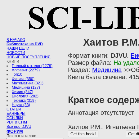
Хаитов Р.М.
В НАЧАЛО
Библиотека на DVD
НАШИ ЦЕЛИ
НОВОСТИ
Формат книги:
DJVU
.
Би
НОВЫЕ ПОСТУПЛЕНИЯ
КНИГИ
Размер файла:
На удал
Полный каталог (2279)
Раздел:
Медицина
>>Об
Алфавит (2279)
Топ10
Книга была скачана: 415
Физика (350)
Математика (321)
Медицина (127)
Химия (847)
Биология (282)
Краткое содер
Техника (319)
Наука (33)
СТАТЬИ
Аннотация отсутствует
БАННЕРЫ
ССЫЛКИ
PDF & CHM
Хаитов Р.М., Игнатьева 
Все про DJVU
ФОРУМ
Поиск в каталоге: