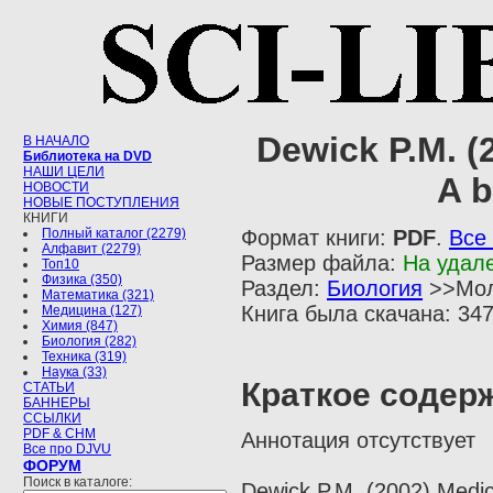
Dewick P.M. (
В НАЧАЛО
Библиотека на DVD
НАШИ ЦЕЛИ
A b
НОВОСТИ
НОВЫЕ ПОСТУПЛЕНИЯ
КНИГИ
Полный каталог (2279)
Формат книги:
PDF
.
Все
Алфавит (2279)
Размер файла:
На удал
Топ10
Физика (350)
Раздел:
Биология
>>Мол
Математика (321)
Книга была скачана: 347
Медицина (127)
Химия (847)
Биология (282)
Техника (319)
Наука (33)
Краткое содер
СТАТЬИ
БАННЕРЫ
ССЫЛКИ
PDF & CHM
Аннотация отсутствует
Все про DJVU
ФОРУМ
Поиск в каталоге:
Dewick P.M. (2002) Medici