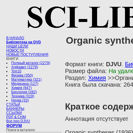
Organic synthe
В НАЧАЛО
Библиотека на DVD
НАШИ ЦЕЛИ
НОВОСТИ
НОВЫЕ ПОСТУПЛЕНИЯ
КНИГИ
Полный каталог (2279)
Формат книги:
DJVU
.
Би
Алфавит (2279)
Размер файла:
На удал
Топ10
Физика (350)
Раздел:
Химия
>>Органи
Математика (321)
Книга была скачана: 264
Медицина (127)
Химия (847)
Биология (282)
Техника (319)
Наука (33)
Краткое содер
СТАТЬИ
БАННЕРЫ
ССЫЛКИ
PDF & CHM
Аннотация отсутствует
Все про DJVU
ФОРУМ
Поиск в каталоге:
Organic syntheses (1936)