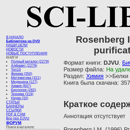
Rosenberg I
В НАЧАЛО
Библиотека на DVD
НАШИ ЦЕЛИ
purific
НОВОСТИ
НОВЫЕ ПОСТУПЛЕНИЯ
КНИГИ
Полный каталог (2279)
Формат книги:
DJVU
.
Би
Алфавит (2279)
Размер файла:
На удал
Топ10
Физика (350)
Раздел:
Химия
>>Белки
Математика (321)
Книга была скачана: 357
Медицина (127)
Химия (847)
Биология (282)
Техника (319)
Наука (33)
Краткое содер
СТАТЬИ
БАННЕРЫ
ССЫЛКИ
PDF & CHM
Аннотация отсутствует
Все про DJVU
ФОРУМ
Поиск в каталоге:
Rosenberg I.M. (1996) Pro