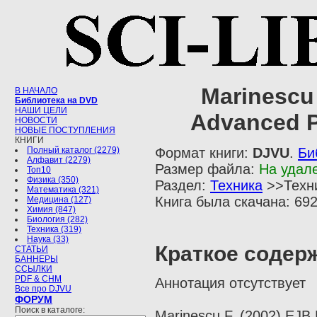
Marinescu 
В НАЧАЛО
Библиотека на DVD
НАШИ ЦЕЛИ
Advanced P
НОВОСТИ
НОВЫЕ ПОСТУПЛЕНИЯ
КНИГИ
Полный каталог (2279)
Формат книги:
DJVU
.
Би
Алфавит (2279)
Размер файла:
На удал
Топ10
Физика (350)
Раздел:
Техника
>>Техн
Математика (321)
Книга была скачана: 692
Медицина (127)
Химия (847)
Биология (282)
Техника (319)
Наука (33)
Краткое содер
СТАТЬИ
БАННЕРЫ
ССЫЛКИ
PDF & CHM
Аннотация отсутствует
Все про DJVU
ФОРУМ
Поиск в каталоге:
Marinescu F. (2002) EJB 