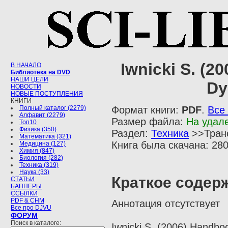
Iwnicki S. (2
В НАЧАЛО
Библиотека на DVD
НАШИ ЦЕЛИ
Dy
НОВОСТИ
НОВЫЕ ПОСТУПЛЕНИЯ
КНИГИ
Полный каталог (2279)
Формат книги:
PDF
.
Все
Алфавит (2279)
Размер файла:
На удал
Топ10
Физика (350)
Раздел:
Техника
>>Транс
Математика (321)
Книга была скачана: 280
Медицина (127)
Химия (847)
Биология (282)
Техника (319)
Наука (33)
Краткое содер
СТАТЬИ
БАННЕРЫ
ССЫЛКИ
PDF & CHM
Аннотация отсутствует
Все про DJVU
ФОРУМ
Поиск в каталоге:
Iwnicki S. (2006) Handboo