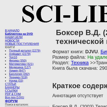
Боксер В.Д. 
В НАЧАЛО
Библиотека на DVD
НАШИ ЦЕЛИ
технической
НОВОСТИ
НОВЫЕ ПОСТУПЛЕНИЯ
КНИГИ
Полный каталог (2279)
Формат книги:
DJVU
.
Би
Алфавит (2279)
Размер файла:
На удал
Топ10
Физика (350)
Раздел:
Техника
>>Транс
Математика (321)
Книга была скачана: 290
Медицина (127)
Химия (847)
Биология (282)
Техника (319)
Наука (33)
Краткое содер
СТАТЬИ
БАННЕРЫ
ССЫЛКИ
PDF & CHM
Аннотация отсутствует
Все про DJVU
ФОРУМ
Поиск в каталоге:
Боксер В.Д. (2003) Тез