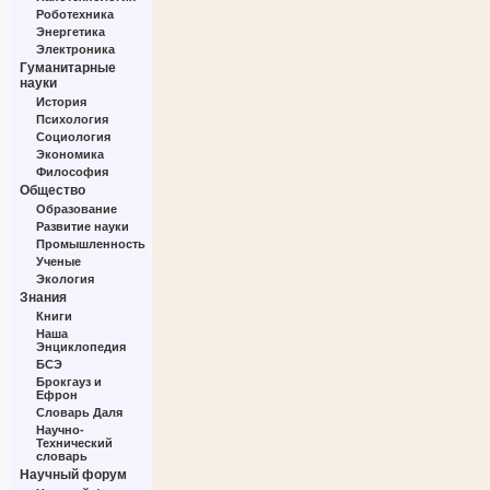
Роботехника
Энергетика
Электроника
Гуманитарные
науки
История
Психология
Социология
Экономика
Философия
Общество
Образование
Развитие науки
Промышленность
Ученые
Экология
Знания
Книги
Наша
Энциклопедия
БСЭ
Брокгауз и
Ефрон
Словарь Даля
Научно-
Технический
словарь
Научный форум