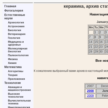
керамика, архив ста
Главная
Фотогалерея
Навигация
Естественные
науки
January
Археология
Астрономия
Mn
Tu
We
T
Биология
1
2
3
Ветеринария
7
8
9
1
Геология
Медицина и
14
15
16
1
здоровье
21
22
23
2
Молекулярная
биология
28
29
30
3
Палеонтология
Физика
Все но
Химия
Математика
К сожалению выбранный вами архив в настоящий мом
Алгоритмы
Теория
навиг
Приложения
Технология
2007
Dece
Авиация и
машиностроение
2008
Jan
Высокие
2009
Febr
технологии
Вычислительная
техника
Нанотехнология