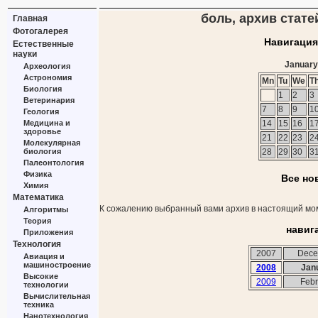
боль, архив стате
Главная
Фотогалерея
Навигация
Естественные
науки
January
Археология
Астрономия
Mn
Tu
We
T
Биология
1
2
3
Ветеринария
7
8
9
1
Геология
Медицина и
14
15
16
1
здоровье
21
22
23
2
Молекулярная
биология
28
29
30
3
Палеонтология
Физика
Все но
Химия
Математика
К сожалению выбранный вами архив в настоящий мом
Алгоритмы
Теория
навиг
Приложения
Технология
2007
Dece
Авиация и
машиностроение
2008
Jan
Высокие
2009
Febr
технологии
Вычислительная
техника
Нанотехнология