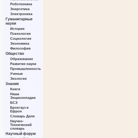
Роботехника
Энергетика
Электроника
Гуманитарные
науки
История
Психология
Социология
Экономика
Философия
Общество
Образование
Развитие науки
Промышленность
Ученые
Экология
Знания
Книги
Наша
Энциклопедия
БСЭ
Брокгауз и
Ефрон
Словарь Даля
Научно-
Технический
словарь
Научный форум