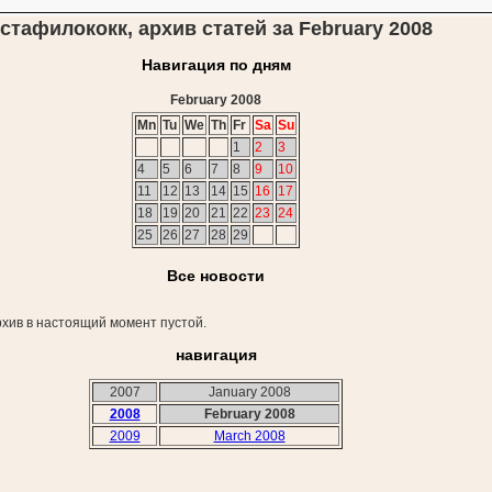
стафилококк, архив статей за February 2008
Навигация по дням
February 2008
Mn
Tu
We
Th
Fr
Sa
Su
1
2
3
4
5
6
7
8
9
10
11
12
13
14
15
16
17
18
19
20
21
22
23
24
25
26
27
28
29
Все новости
хив в настоящий момент пустой.
навигация
2007
January 2008
2008
February 2008
2009
March 2008