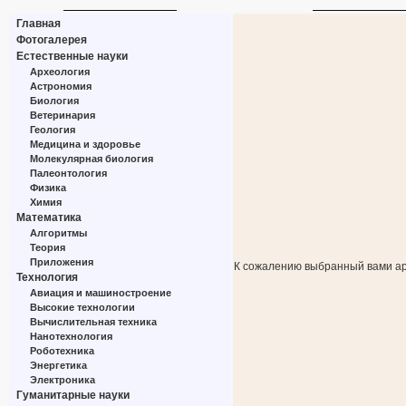
Главная
Фотогалерея
Естественные науки
Археология
Астрономия
Биология
Ветеринария
Геология
Медицина и здоровье
Молекулярная биология
Палеонтология
Физика
Химия
Математика
Алгоритмы
Теория
Приложения
К сожалению выбранный вами ар
Технология
Авиация и машиностроение
Высокие технологии
Вычислительная техника
Нанотехнология
Роботехника
Энергетика
Электроника
Гуманитарные науки