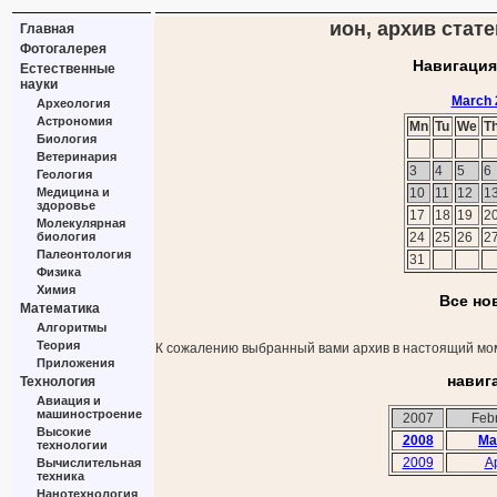
ион, архив стате
Главная
Фотогалерея
Навигация
Естественные
науки
March 
Археология
Астрономия
Mn
Tu
We
T
Биология
Ветеринария
3
4
5
6
Геология
Медицина и
10
11
12
1
здоровье
17
18
19
2
Молекулярная
биология
24
25
26
2
Палеонтология
31
Физика
Химия
Все но
Математика
Алгоритмы
Теория
К сожалению выбранный вами архив в настоящий мом
Приложения
навиг
Технология
Авиация и
машиностроение
2007
Feb
Высокие
2008
Ma
технологии
2009
Ap
Вычислительная
техника
Нанотехнология