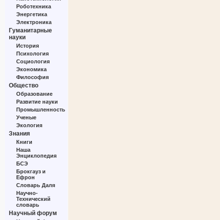
Роботехника
Энергетика
Электроника
Гуманитарные
науки
История
Психология
Социология
Экономика
Философия
Общество
Образование
Развитие науки
Промышленность
Ученые
Экология
Знания
Книги
Наша
Энциклопедия
БСЭ
Брокгауз и
Ефрон
Словарь Даля
Научно-
Технический
словарь
Научный форум