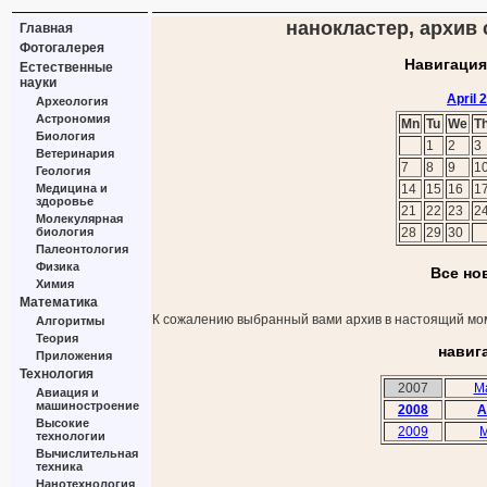
нанокластер, архив с
Главная
Фотогалерея
Навигация
Естественные
науки
April 
Археология
Астрономия
Mn
Tu
We
T
Биология
1
2
3
Ветеринария
7
8
9
1
Геология
Медицина и
14
15
16
1
здоровье
21
22
23
2
Молекулярная
биология
28
29
30
Палеонтология
Физика
Все но
Химия
Математика
К сожалению выбранный вами архив в настоящий мом
Алгоритмы
Теория
навиг
Приложения
Технология
2007
M
Авиация и
машиностроение
2008
A
Высокие
2009
M
технологии
Вычислительная
техника
Нанотехнология