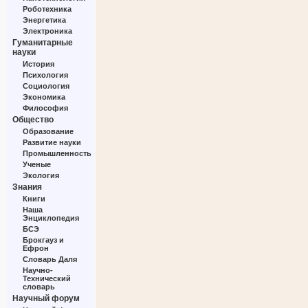
Роботехника
Энергетика
Электроника
Гуманитарные
науки
История
Психология
Социология
Экономика
Философия
Общество
Образование
Развитие науки
Промышленность
Ученые
Экология
Знания
Книги
Наша
Энциклопедия
БСЭ
Брокгауз и
Ефрон
Словарь Даля
Научно-
Технический
словарь
Научный форум