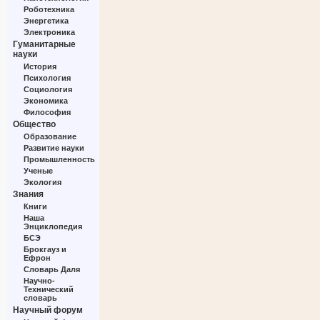
Роботехника
Энергетика
Электроника
Гуманитарные
науки
История
Психология
Социология
Экономика
Философия
Общество
Образование
Развитие науки
Промышленность
Ученые
Экология
Знания
Книги
Наша
Энциклопедия
БСЭ
Брокгауз и
Ефрон
Словарь Даля
Научно-
Технический
словарь
Научный форум