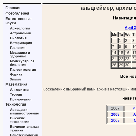
альцгеймер, архив с
Главная
Фотогалерея
Навигация
Естественные
науки
April 
Археология
Астрономия
Mn
Tu
We
T
Биология
1
2
3
Ветеринария
7
8
9
1
Геология
Медицина и
14
15
16
1
здоровье
21
22
23
2
Молекулярная
биология
28
29
30
Палеонтология
Физика
Все но
Химия
Математика
К сожалению выбранный вами архив в настоящий мом
Алгоритмы
Теория
навиг
Приложения
Технология
2007
M
Авиация и
машиностроение
2008
A
Высокие
2009
M
технологии
Вычислительная
техника
Нанотехнология