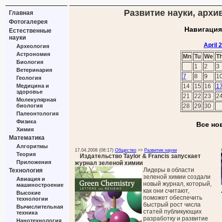
Развитие науки, архив
Главная
Фотогалерея
Навигация
Естественные
науки
April 
Археология
Астрономия
Mn
Tu
We
T
Биология
1
2
3
Ветеринария
7
8
9
1
Геология
Медицина и
14
15
16
1
здоровье
21
22
23
2
Молекулярная
биология
28
29
30
Палеонтология
Физика
Все но
Химия
Математика
Алгоритмы
17.04.2008 (08:17)
Общество
>>
Развитие науки
Теория
Издательство Taylor & Francis запускает
Приложения
журнал зеленой химии
Лидеры в области
Технология
зеленой химии создали
Авиация и
новый журнал, который,
машиностроение
как они считают,
Высокие
поможет обеспечить
технологии
быстрый рост числа
Вычислительная
статей публикующих
техника
разработку и развитие
Нанотехнология