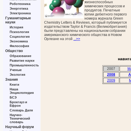
жизнеспособных
Роботехника
химических процессов и
Энергетика
продуктов. Печатные
Электроника
копии дебютного первого
Гуманитарные
номера журнала Green
науки
Chemistry Letters & Reviews, который публикуется
издательством Taylor & Francis (Великобритания)
История
были представлены на национальном собрании
Психология
американского химического общества в Новом
Социология
Орлеане на этой
...>>
Экономика
Философия
Общество
Образование
навиг
Развитие науки
Промышленность
2007
M
Ученые
2008
A
Экология
Знания
2009
M
Книги
Наша
Энциклопедия
БСЭ
Брокгауз и
Ефрон
Словарь Даля
Научно-
Технический
словарь
Научный форум