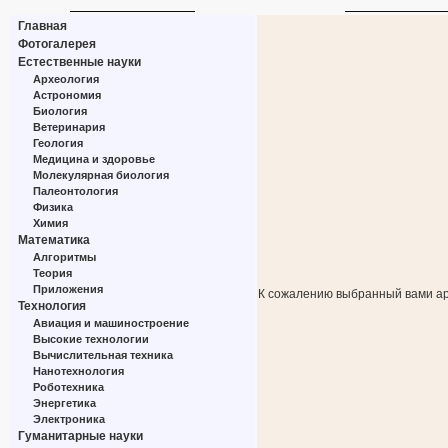
Главная
Фотогалерея
Естественные науки
Археология
Астрономия
Биология
Ветеринария
Геология
Медицина и здоровье
Молекулярная биология
Палеонтология
Физика
Химия
Математика
Алгоритмы
Теория
Приложения
К сожалению выбранный вами ар
Технология
Авиация и машиностроение
Высокие технологии
Вычислительная техника
Нанотехнология
Роботехника
Энергетика
Электроника
Гуманитарные науки