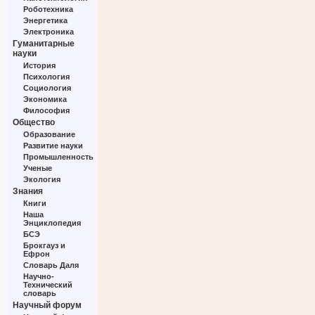
Роботехника
Энергетика
Электроника
Гуманитарные
науки
История
Психология
Социология
Экономика
Философия
Общество
Образование
Развитие науки
Промышленность
Ученые
Экология
Знания
Книги
Наша
Энциклопедия
БСЭ
Брокгауз и
Ефрон
Словарь Даля
Научно-
Технический
словарь
Научный форум