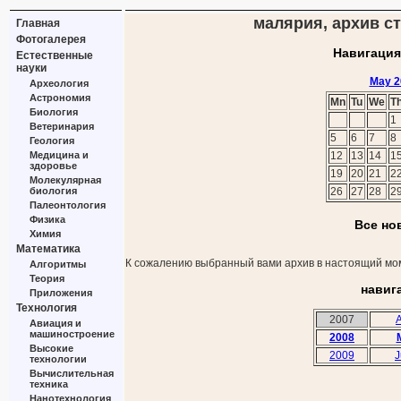
малярия, архив ст
Главная
Фотогалерея
Навигация
Естественные
науки
May 2
Археология
Астрономия
Mn
Tu
We
T
Биология
1
Ветеринария
5
6
7
8
Геология
Медицина и
12
13
14
1
здоровье
19
20
21
2
Молекулярная
биология
26
27
28
2
Палеонтология
Физика
Все но
Химия
Математика
К сожалению выбранный вами архив в настоящий мом
Алгоритмы
Теория
навиг
Приложения
Технология
2007
A
Авиация и
машиностроение
2008
Высокие
2009
J
технологии
Вычислительная
техника
Нанотехнология