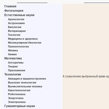
Главная
Фотогалерея
Естественные науки
Археология
Астрономия
Биология
Ветеринария
Геология
Медицина и здоровье
Молекулярная биология
Палеонтология
Физика
Химия
Математика
Алгоритмы
Теория
Приложения
Технология
К сожалению выбранный вами ар
Авиация и машиностроение
Высокие технологии
Вычислительная техника
Нанотехнология
Роботехника
Энергетика
Электроника
Гуманитарные науки