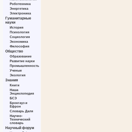
Роботехника
Энергетика
Электроника
Гуманитарные
науки
История
Психология
Социология
Экономика
Философия
Общество
Образование
Развитие науки
Промышленность
Ученые
Экология
Знания
Книги
Наша
Энциклопедия
БСЭ
Брокгауз и
Ефрон
Словарь Даля
Научно-
Технический
словарь
Научный форум