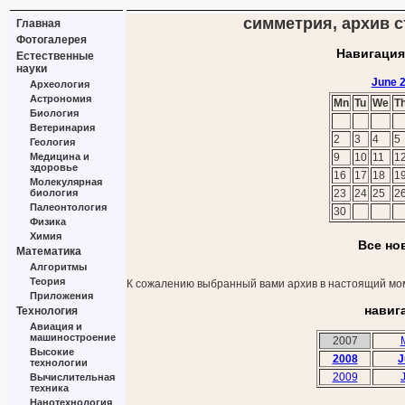
симметрия, архив с
Главная
Фотогалерея
Навигация
Естественные
науки
June 
Археология
Астрономия
Mn
Tu
We
T
Биология
Ветеринария
2
3
4
5
Геология
Медицина и
9
10
11
1
здоровье
16
17
18
1
Молекулярная
биология
23
24
25
2
Палеонтология
30
Физика
Химия
Все но
Математика
Алгоритмы
Теория
К сожалению выбранный вами архив в настоящий мом
Приложения
навиг
Технология
Авиация и
машиностроение
2007
Высокие
2008
J
технологии
2009
Вычислительная
техника
Нанотехнология