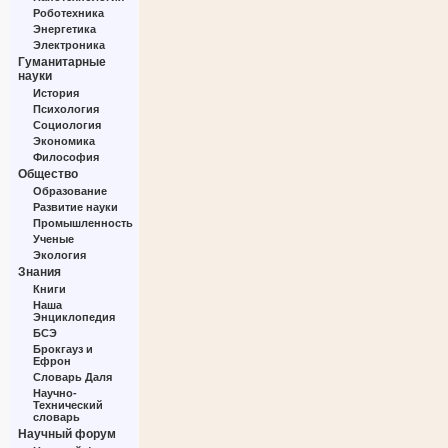
Роботехника
Энергетика
Электроника
Гуманитарные
науки
История
Психология
Социология
Экономика
Философия
Общество
Образование
Развитие науки
Промышленность
Ученые
Экология
Знания
Книги
Наша
Энциклопедия
БСЭ
Брокгауз и
Ефрон
Словарь Даля
Научно-
Технический
словарь
Научный форум