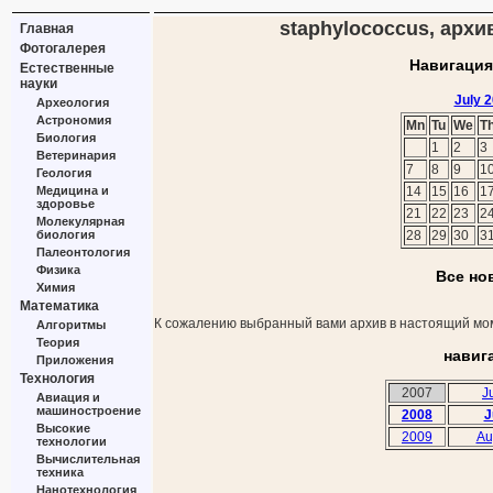
staphylococcus, архив
Главная
Фотогалерея
Навигация
Естественные
науки
July 
Археология
Астрономия
Mn
Tu
We
T
Биология
1
2
3
Ветеринария
7
8
9
1
Геология
Медицина и
14
15
16
1
здоровье
21
22
23
2
Молекулярная
биология
28
29
30
3
Палеонтология
Физика
Все но
Химия
Математика
К сожалению выбранный вами архив в настоящий мом
Алгоритмы
Теория
навиг
Приложения
Технология
2007
J
Авиация и
машиностроение
2008
J
Высокие
2009
Au
технологии
Вычислительная
техника
Нанотехнология