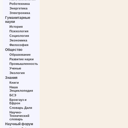
Роботехника
Энергетика
Электроника
Гуманитарные
науки
История
Психология
Социология
Экономика
Философия
Общество
Образование
Развитие науки
Промышленность
Ученые
Экология
Знания
Книги
Наша
Энциклопедия
БСЭ
Брокгауз и
Ефрон
Словарь Даля
Научно-
Технический
словарь
Научный форум