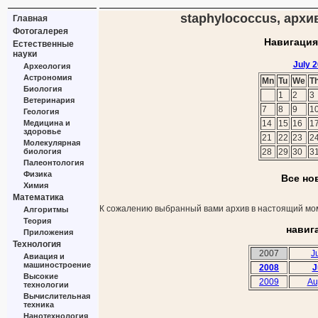
staphylococcus, архив
Главная
Фотогалерея
Навигация
Естественные
науки
July 
Археология
Астрономия
Mn
Tu
We
T
Биология
1
2
3
Ветеринария
7
8
9
1
Геология
Медицина и
14
15
16
1
здоровье
21
22
23
2
Молекулярная
биология
28
29
30
3
Палеонтология
Физика
Все но
Химия
Математика
К сожалению выбранный вами архив в настоящий мом
Алгоритмы
Теория
навиг
Приложения
Технология
2007
J
Авиация и
машиностроение
2008
J
Высокие
2009
Au
технологии
Вычислительная
техника
Нанотехнология