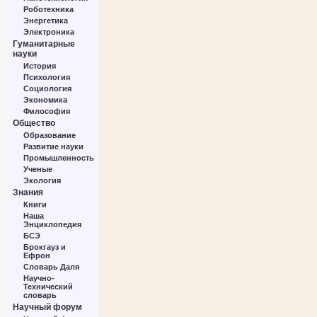
Роботехника
Энергетика
Электроника
Гуманитарные
науки
История
Психология
Социология
Экономика
Философия
Общество
Образование
Развитие науки
Промышленность
Ученые
Экология
Знания
Книги
Наша
Энциклопедия
БСЭ
Брокгауз и
Ефрон
Словарь Даля
Научно-
Технический
словарь
Научный форум