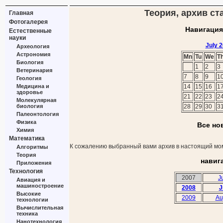
Теория, архив ста
Главная
Фотогалерея
Навигация
Естественные
науки
July 
Археология
Астрономия
Mn
Tu
We
T
Биология
1
2
3
Ветеринария
7
8
9
1
Геология
Медицина и
14
15
16
1
здоровье
21
22
23
2
Молекулярная
биология
28
29
30
3
Палеонтология
Физика
Все но
Химия
Математика
К сожалению выбранный вами архив в настоящий мом
Алгоритмы
Теория
навиг
Приложения
Технология
2007
J
Авиация и
машиностроение
2008
J
Высокие
2009
Au
технологии
Вычислительная
техника
Нанотехнология