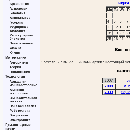
August
Археология
Астрономия
Mn
Tu
We
T
Биология
Ветеринария
4
5
6
7
Геология
Медицина и
11
12
13
1
здоровье
18
19
20
2
Молекулярная
биология
25
26
27
2
Палеонтология
Физика
Все но
Химия
Математика
К сожалению выбранный вами архив в настоящий мом
Алгоритмы
Теория
навиг
Приложения
Технология
2007
Ju
Авиация и
машиностроение
2008
Aug
Высокие
2009
Sept
технологии
Вычислительная
техника
Нанотехнология
Роботехника
Энергетика
Электроника
Гуманитарные
науки