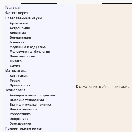
Главная
Фотогалерея
Естественные науки
Археология
Астрономия
Биология
Ветеринария
Геология
Медицина и здоровье
Молекулярная биология
Палеонтология
Физика
Химия
Математика
Алгоритмы
Теория
Приложения
К сожалению выбранный вами ар
Технология
Авиация и машиностроение
Высокие технологии
Вычислительная техника
Нанотехнология
Роботехника
Энергетика
Электроника
Гуманитарные науки