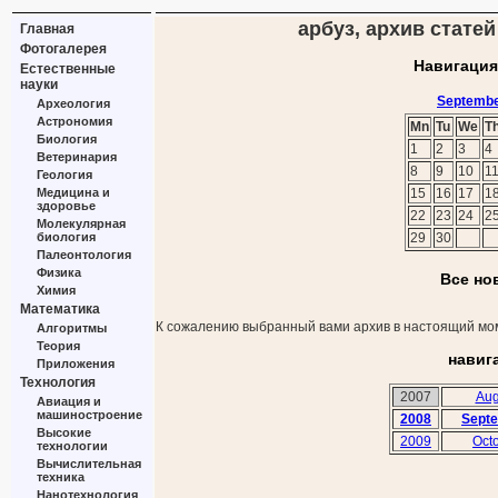
арбуз, архив статей
Главная
Фотогалерея
Навигация
Естественные
науки
Septembe
Археология
Астрономия
Mn
Tu
We
T
Биология
1
2
3
4
Ветеринария
8
9
10
1
Геология
Медицина и
15
16
17
1
здоровье
22
23
24
2
Молекулярная
биология
29
30
Палеонтология
Физика
Все но
Химия
Математика
К сожалению выбранный вами архив в настоящий мом
Алгоритмы
Теория
навиг
Приложения
Технология
2007
Aug
Авиация и
машиностроение
2008
Sept
Высокие
2009
Oct
технологии
Вычислительная
техника
Нанотехнология