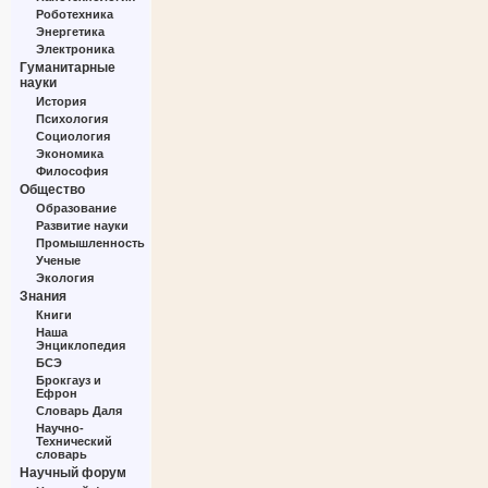
Роботехника
Энергетика
Электроника
Гуманитарные
науки
История
Психология
Социология
Экономика
Философия
Общество
Образование
Развитие науки
Промышленность
Ученые
Экология
Знания
Книги
Наша
Энциклопедия
БСЭ
Брокгауз и
Ефрон
Словарь Даля
Научно-
Технический
словарь
Научный форум