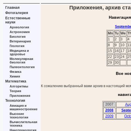
Приложения, архив ста
Главная
Фотогалерея
Навигация
Естественные
науки
Septembe
Археология
Астрономия
Mn
Tu
We
T
Биология
1
2
3
4
Ветеринария
8
9
10
1
Геология
Медицина и
15
16
17
1
здоровье
22
23
24
2
Молекулярная
биология
29
30
Палеонтология
Физика
Все но
Химия
Математика
К сожалению выбранный вами архив в настоящий мом
Алгоритмы
Теория
навиг
Приложения
Технология
2007
Aug
Авиация и
машиностроение
2008
Sept
Высокие
2009
Oct
технологии
Вычислительная
техника
Нанотехнология