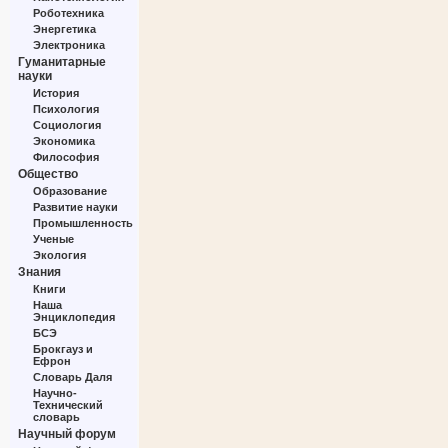
Роботехника
Энергетика
Электроника
Гуманитарные
науки
История
Психология
Социология
Экономика
Философия
Общество
Образование
Развитие науки
Промышленность
Ученые
Экология
Знания
Книги
Наша
Энциклопедия
БСЭ
Брокгауз и
Ефрон
Словарь Даля
Научно-
Технический
словарь
Научный форум