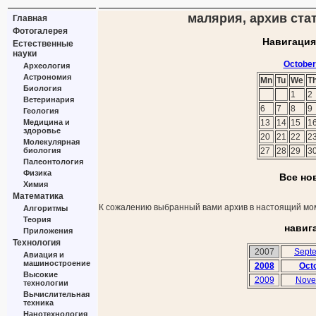
малярия, архив стат
Главная
Фотогалерея
Навигация
Естественные
науки
October
Археология
Астрономия
Mn
Tu
We
T
Биология
1
2
Ветеринария
6
7
8
9
Геология
Медицина и
13
14
15
1
здоровье
20
21
22
2
Молекулярная
биология
27
28
29
3
Палеонтология
Физика
Все но
Химия
Математика
К сожалению выбранный вами архив в настоящий мом
Алгоритмы
Теория
навиг
Приложения
Технология
2007
Sept
Авиация и
машиностроение
2008
Oct
Высокие
2009
Nove
технологии
Вычислительная
техника
Нанотехнология