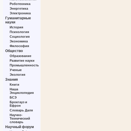
Роботехника
Энергетика
Электроника
Гуманитарные
науки
История
Психология
Социология
Экономика
Философия
Общество
Образование
Развитие науки
Промышленность
Ученые
Экология
Знания
Книги
Наша
Энциклопедия
БСЭ
Брокгауз и
Ефрон
Словарь Даля
Научно-
Технический
словарь
Научный форум